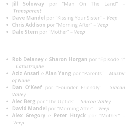
Jill Soloway
por “Man On The Land” –
Transparent
Dave Mandel
por “Kissing Your Sister” –
Veep
Chris Addison
por “Morning After” –
Veep
Dale Stern
por “Mother” –
Veep
Melhor Argumento em Série Cómica
Rob Delaney
e
Sharon Horgan
por “Episode 1”
–
Catastrophe
Aziz Ansari
e
Alan Yang
por “Parents” –
Master
of None
Dan O’Keef
por “Founder Friendly” –
Silicon
Valley
Alec Berg
por “The Uptick” –
Silicon Valley
David Mandel
por “Morning After” –
Veep
Alex Gregory
e
Peter Huyck
por “Mother” –
Veep