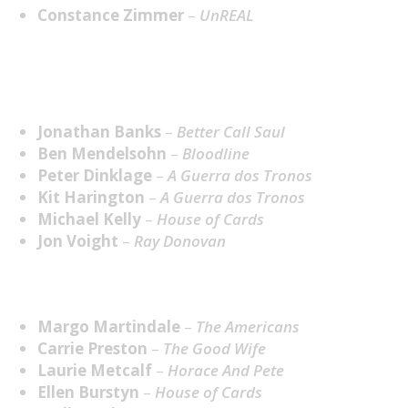
Constance Zimmer
–
UnREAL
Melhor Ator Secundário em Série
Dramática
Jonathan Banks
–
Better Call Saul
Ben Mendelsohn
–
Bloodline
Peter Dinklage
–
A Guerra dos Tronos
Kit Harington
–
A Guerra dos Tronos
Michael Kelly
–
House of Cards
Jon Voight
–
Ray Donovan
Melhor Atriz Convidada em Série Dramática
Margo Martindale
–
The Americans
Carrie Preston
–
The Good Wife
Laurie Metcalf
–
Horace And Pete
Ellen Burstyn
–
House of Cards