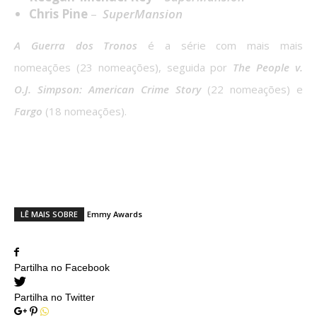
Chris Pine
–
SuperMansion
A Guerra dos Tronos
é a série com mais mais
nomeações (23 nomeações), seguida por
The People v.
O.J. Simpson: American Crime Story
(22 nomeações) e
Fargo
(18 nomeações).
Quem achas que vai ser o grande
vencedor dos
Emmys
2016?
LÊ MAIS SOBRE
Emmy Awards
Partilha no Facebook
Partilha no Twitter