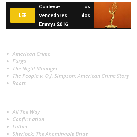
Conhece os
vencedores dos
LER
Emmys 2016
Melhor Mini-Série
American Crime
Fargo
The Night Manager
The People v. O.J. Simpson: American Crime Story
Roots
Melhor Filme feito para TV
All The Way
Confirmation
Luther
Sherlock: The Abominable Bride