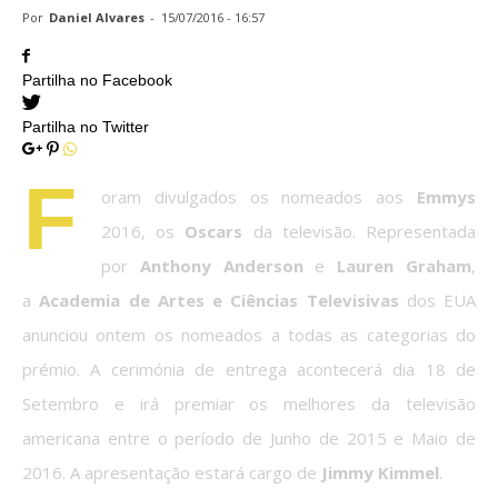
Por
Daniel Alvares
-
15/07/2016 - 16:57
Partilha no Facebook
Partilha no Twitter
F
oram divulgados os nomeados aos
Emmys
2016, os
Oscars
da televisão. Representada
por
Anthony Anderson
e
Lauren Graham
,
a
Academia de Artes e Ciências Televisivas
dos EUA
anunciou ontem os nomeados a todas as categorias do
prémio. A cerimónia de entrega acontecerá dia 18 de
Setembro e irá premiar os melhores da televisão
americana entre o período de Junho de 2015 e Maio de
2016. A apresentação estará cargo de
Jimmy Kimmel
.