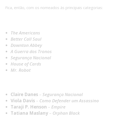
Fica, então, com os nomeados às principais categorias:
Melhor Série Dramática
The Americans
Better Call Saul
Downton Abbey
A Guerra dos Tronos
Segurança Nacional
House of Cards
Mr. Robot
Melhor Atriz em Série Dramática
Claire Danes
–
Segurança Nacional
Viola Davis
–
Como Defender um Assassino
Taraji P. Henson
–
Empire
Tatiana Maslany
–
Orphan Black