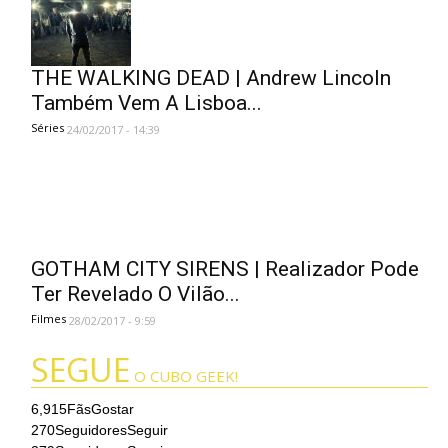
THE WALKING DEAD | Andrew Lincoln
Também Vem A Lisboa...
Séries
24/02/2017 - 14:39
GOTHAM CITY SIRENS | Realizador Pode
Ter Revelado O Vilão...
Filmes
28/02/2017 - 9:59
SEGUE
O CUBO GEEK!
6,915
Fãs
Gostar
270
Seguidores
Seguir