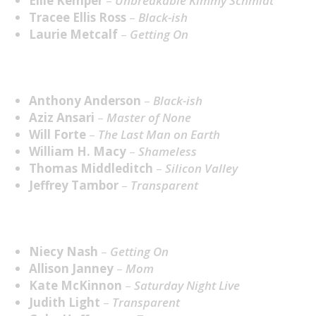
Ellie Kemper
–
Unbreakable Kimmy Schmidt
Tracee Ellis Ross
–
B
lack-ish
Laurie Metcalf
–
Getting On
Melhor Ator em Série Cómica
Anthony Anderson
–
B
lack-ish
Aziz Ansari
–
Master of None
Will Forte
–
The Last Man on Earth
William H. Macy
–
Shameless
Thomas Middleditch
–
Silicon Valley
Jeffrey Tambor
–
Transparent
Melhor Atriz Secundária em Série Cómica
Niecy Nash
–
Getting On
Allison Janney
–
Mom
Kate McKinnon
–
Saturday Night Live
Judith Light
–
Transparent