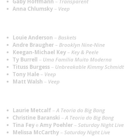
Gaby Hoffmann
–
Transparent
Anna Chlumsky
–
Veep
Melhor Ator Secundário em Série Cómica
Louie Anderson
–
Baskets
Andre Braugher
–
Brooklyn Nine-Nine
Keegan-Michael Key
–
Key & Peele
Ty Burrell
–
Uma Família Muito Moderna
Tituss Burgess
–
Unbreakable Kimmy Schmidt
Tony Hale
–
Veep
Matt Walsh
–
Veep
Melhor Atriz Convidada em Cérie Cómica
Laurie Metcalf
–
A Teoria do Big Bang
Christine Baranski
–
A Teoria do Big Bang
Tina Fey
e
Amy Poehler
–
Saturday Night Live
Melissa McCarthy
–
Saturday Night Live