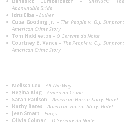
Benedict Cumberbatch
–
Sherlock: The
Abominable Bride
Idris Elba
–
Luther
Cuba Gooding Jr.
–
The People v. O.J. Simpson:
American Crime Story
Tom Hiddleston
–
O Gerente da Noite
Courtney B. Vance
–
The People v. O.J. Simpson:
American Crime Story
Melhor Atriz Secundária em Mini-Série ou Filme
feito para TV
Melissa Leo
–
All The Way
Regina King
–
American Crime
Sarah Paulson
–
American Horror Story: Hotel
Kathy Bates
–
American Horror Story: Hotel
Jean Smart
–
Fargo
Olivia Colman
–
O Gerente da Noite