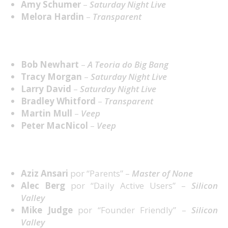
Amy Schumer
–
Saturday Night Live
Melora Hardin
–
Transparent
Melhor Ator Convidado em Série Cómica
Bob Newhart
–
A Teoria do Big Bang
Tracy Morgan
–
Saturday Night Live
Larry David
–
Saturday Night Live
Bradley Whitford
–
Transparent
Martin Mull
–
Veep
Peter MacNicol
–
Veep
Melhor Realização em Série Cómica
Aziz Ansari
por “Parents” –
Master of None
Alec Berg
por “Daily Active Users” –
Silicon
Valley
Mike Judge
por “Founder Friendly” –
Silicon
Valley