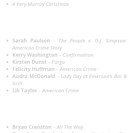
A Very Murray Christmas
Melhor Atriz em Mini-Série ou Filme feito para
TV
Sarah Paulson
–
The People v. O.J. Simpson:
American Crime Story
Kerry Washington
–
Confirmation
Kirsten Dunst
–
Fargo
Felicity Huffman
–
American Crime
Audra McDonald
–
Lady Day at Emerson’s Bar &
Grill
Lili Taylor
–
American Crime
Melhor Ator em Mini-Série ou Filme feito para
TV
Bryan Cranston
–
All The Way