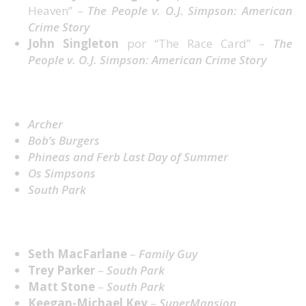
Heaven” –
The People v. O.J. Simpson: American
Crime Story
John Singleton
por “The Race Card” –
The
People v. O.J. Simpson: American Crime Story
Melhor Animação
Archer
Bob’s Burgers
Phineas and Ferb Last Day of Summer
Os Simpsons
South Park
Melhor Dobragem
Seth MacFarlane
–
Family Guy
Trey Parker
–
South Park
Matt Stone
–
South Park
Keegan-Michael Key
–
SuperMansion