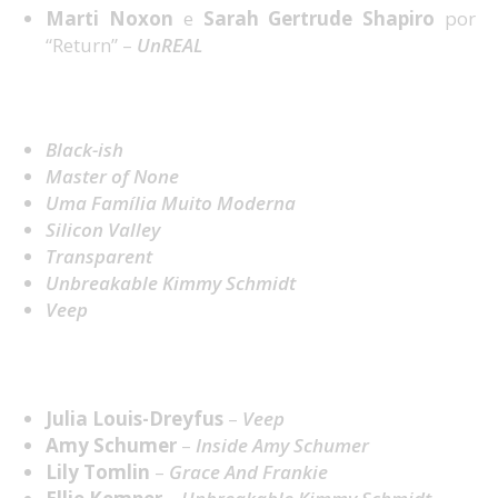
Marti Noxon
e
Sarah Gertrude Shapiro
por
“Return” –
UnREAL
Melhor Série Cómica
Black-ish
Master of None
Uma Família Muito Moderna
Silicon Valley
Transparent
Unbreakable Kimmy Schmidt
Veep
Melhor Atriz em Série Cómica
Julia Louis-Dreyfus
–
Veep
Amy Schumer
–
Inside Amy Schumer
Lily Tomlin
–
Grace And Frankie