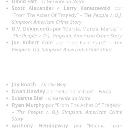
David Farr
–
O Gerente da Noite
Scott Alexander
e
Larry Karaszewski
por
“From The Ashes Of Tragedy” –
The People v. O.J.
Simpson: American Crime Story
D.V. DeVincentis
por “Marcia, Marcia, Marcia” –
The People v. O.J. Simpson: American Crime Story
Joe Robert Cole
por “The Race Card” –
The
People v. O.J. Simpson: American Crime Story
Melhor Realização em Mini-Série ou Filme feito
para TV
Jay Roach
–
All The Way
Noah Hawley
por “Before The Law” –
Fargo
Susanne Bier
–
O Gerente da Noite
Ryan Murphy
por “From The Ashes Of Tragedy”
–
The People v. O.J. Simpson: American Crime
Story
Anthony Hemingway
por “Manna From