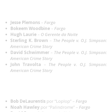
Melhor Ator Secundário em Mini-Série ou Filme
feito para TV
Jesse Plemons
–
Fargo
Bokeem Woodbine
–
Fargo
Hugh Laurie
–
O Gerente da Noite
Sterling K. Brown
–
The People v. O.J. Simpson:
American Crime Story
David Schwimmer
–
The People v. O.J. Simpson:
American Crime Story
John Travolta
–
The People v. O.J. Simpson:
American Crime Story
Melhor Argumento em Mini-Série ou Filme feito
para TV
Bob DeLaurentis
por “Loplop” –
Fargo
Noah Hawley
por “Palindrome” –
Fargo