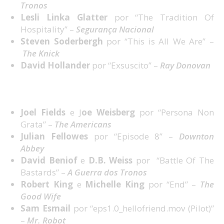
Tronos
Lesli Linka Glatter
por “The Tradition Of
Hospitality” –
Segurança Nacional
Steven Soderbergh
por “This is All We Are” –
The Knick
David Hollander
por “Exsuscito” –
Ray Donovan
Melhor Argumento em Série Dramática
Joel Fields
e J
oe Weisberg
por “Persona Non
Grata” –
The Americans
Julian Fellowes
por “Episode 8” –
Downton
Abbey
David Beniof
e
D.B. Weiss
por “Battle Of The
Bastards” –
A Guerra dos Tronos
Robert King
e
Michelle King
por “End” –
The
Good Wife
Sam Esmail
por “eps1.0_hellofriend.mov (Pilot)”
–
Mr. Robot