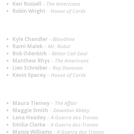
Keri Russell
–
The Americans
Robin Wright
–
House of Cards
Melhor Ator em Série Dramática
Kyle Chandler
–
Bloodline
Rami Malek
–
Mr. Robo
t
Bob Odenkirk
–
Better Call Saul
Matthew Rhys
–
The Americans
Liev Schreiber
–
Ray Donovan
Kevin Spacey
–
House of Cards
Melhor Atriz Secundária em Série Dramática
Maura Tierney
–
The Affair
Maggie Smith
–
Downton Abbey
Lena Headey
–
A Guerra dos Tronos
Emilia Clarke
–
A Guerra dos Tronos
Maisie Williams
–
A Guerra dos Tronos