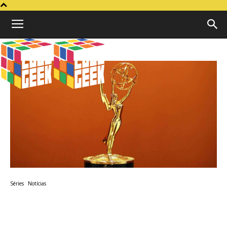
Cubo
Geek
Séries
Notícias
Conhece os nomeados aos
Emmys 2016