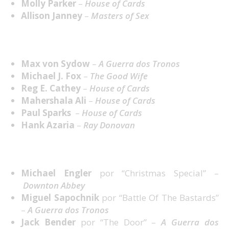
Molly Parker
–
House of Cards
Allison Janney
–
Masters of Sex
Melhor Ator Convidado em Série Dramática
Max von Sydow
–
A Guerra dos Tronos
Michael J. Fox
–
The Good Wife
Reg E. Cathey
–
House of Cards
Mahershala Ali
–
House of Cards
Paul Sparks
–
House of Cards
Hank Azaria
–
Ray Donovan
Melhor Realização em Série Dramática
Michael Engler
por “Christmas Special” –
Downton Abbey
Miguel Sapochnik
por “Battle Of The Bastards”
–
A Guerra dos Tronos
Jack Bender
por “The Door” –
A Guerra dos