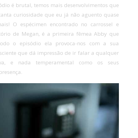
sódio é brutal, temos mais desenvolvimentos que
anta curiosidade que eu já não aguento quase
is! O espécimen encontrado no carrossel e
tório de Megan, é a primeira fêmea Abby que
todo o episódio ela provoca-nos com a sua
nsciente que dá impressão de ir falar a qualquer
tiva, e nada temperamental como os seus
presença.