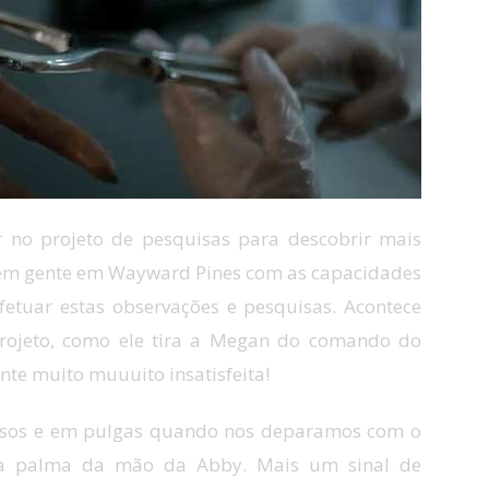
 no projeto de pesquisas para descobrir mais
 tem gente em Wayward Pines com as capacidades
etuar estas observações e pesquisas. Acontece
projeto, como ele tira a Megan do comando do
nte muito muuuito insatisfeita!
iosos e em pulgas quando nos deparamos com o
na palma da mão da Abby. Mais um sinal de