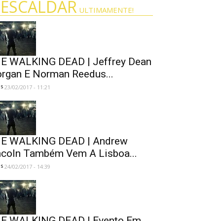
 ESCALDAR
ULTIMAMENTE!
E WALKING DEAD | Jeffrey Dean
rgan E Norman Reedus...
es
23/02/2017 - 11:21
E WALKING DEAD | Andrew
ncoln Também Vem A Lisboa...
es
24/02/2017 - 14:39
E WALKING DEAD | Evento Em