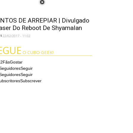
NTOS DE ARREPIAR | Divulgado
aser Do Reboot De Shyamalan
es
22/02/2017 - 11:02
EGUE
O CUBO GEEK!
92
Fãs
Gostar
Seguidores
Seguir
Seguidores
Seguir
ubscritores
Subscrever