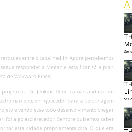
A
TH
Mo
Séri
ierarquias entre o casal Yedlin! Agora percebemos
egue responder à Megan e esta ficar só a piar.
eta de Wayward Pines!!
TH
projeto do Dr. Jenkins, Rebecca não andava em
Li
Séri
, extremamente enriquecedor para a personagem
rojeto e vendo esse todo desenvolvimento chegar
er, foi algo esclarecedor. Sempre quisemos saber
ornar esta cidade propriamente dita. O que era
TH