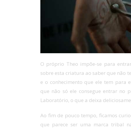
O próprio Theo impõe-se para entrar
sobre esta criatura ao saber que não
e o conhecimento que ele tem para ef
que não só ele consegue entrar no 
Laboratório, o que a deixa deliciosame
Ao fim de pouco tempo, ficamos cur
que parece ser uma marca tribal 