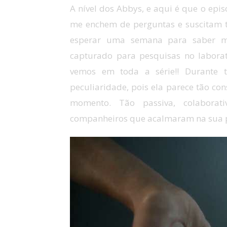
A nível dos Abbys, e aqui é que o epi
me enchem de perguntas e suscitam t
esperar uma semana para saber ma
capturado para pesquisas no labora
vemos em toda a série!! Durante 
peculiaridade, pois ela parece tão co
momento. Tão passiva, colabora
companheiros que acalmaram na sua 