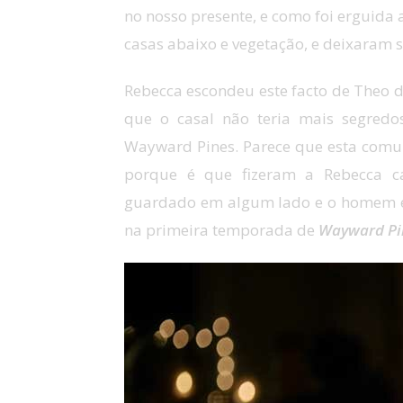
no nosso presente, e como foi erguid
casas abaixo e vegetação, e deixaram só
Rebecca escondeu este facto de Theo 
que o casal não teria mais segred
Wayward Pines. Parece que esta com
porque é que fizeram a Rebecca c
guardado em algum lado e o homem é
na primeira temporada de
Wayward Pi