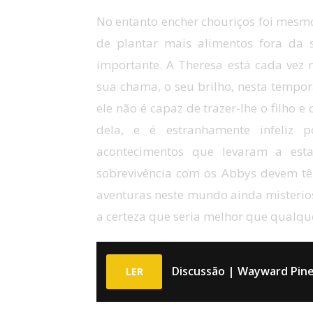
No entanto encher chouriços foi mesm
de plantar mais alimentos fora da
importante. A Theresa está cada vez
sua chama, o seu brilho, nesta tempor
ele não é capaz de trazer-lhe o filho e
dela, e é estranhamente infeliz
acontecimentos que levaram a esta
sobrevivência com os Abbys devem tê
aventuras neste mundo ainda misterio
a certeza que seria melhor que qualqu
Discussão | Wayward Pine
LER