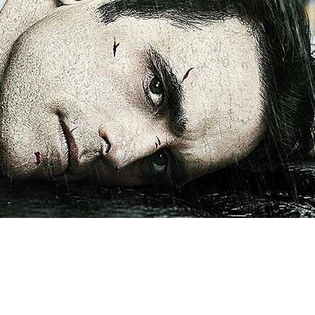
ward Pines – T02 E05