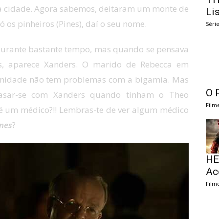
a a cidade. Agora sabemos, deitaram um monte de
Li
 os pinheiros (Pines), daí o seu nome.
Séri
durante bastante tempo, mas quando se pensava
os, aparece Xanders. O marido de Rebecca em
unidade não tem problemas com a bigamia. Mas
O 
asar-se com Xanders quando tinham o Theo
Film
 um médico?!! Lembras-te de ver algum médico
nes
?
HE
Ac
Film