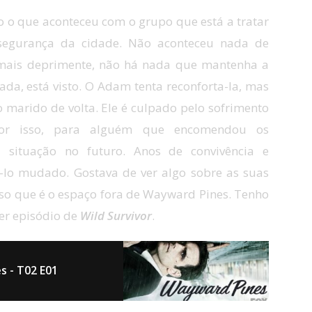
o o que aconteceu com o grupo que está a tratar
 segurança da cidade. Não aconteceu nada de
 mais deprimente, não há nada que mantenha a
ada, está visto. O Adam tenta reconforta-la, mas
 o marido de volta. Ele é culpado pelo sofrimento
 por isso, para alguém que encomendou os
 situação no futuro. Anos de convivência e
-lo mudado. Gostava de ver algo sobre as suas
so que é o espaço fora de Wayward Pines. Tenho
er episódio de
Wild Survivor
.
s - T02 E01