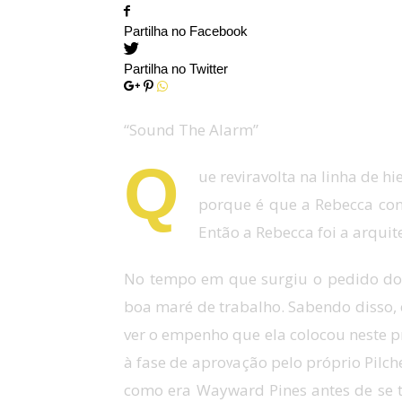
Partilha no Facebook
Partilha no Twitter
“Sound The Alarm”
Q
ue reviravolta na linha de h
porque é que a Rebecca cons
Então a Rebecca foi a arquit
No tempo em que surgiu o pedido do 
boa maré de trabalho. Sabendo disso
ver o empenho que ela colocou neste p
à fase de aprovação pelo próprio Pilch
como era Wayward Pines antes de se t