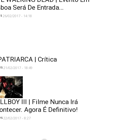
sboa Será De Entrada...
es
26/02/2017 - 14:18
PATRIARCA | Crítica
es
21/02/2017 - 18:49
LLBOY III | Filme Nunca Irá
ontecer. Agora É Definitivo!
es
22/02/2017 - 8:27