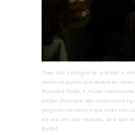
Theo não consegue-se acalmar e ant
murro no queixo que deverá ter reperc
Wayward Pines, é muito interessant
encher chouriços, não vimos muita liga
pergunto-me como é que terão sido co
ele era um dos rebeldes, será que e
Burke?