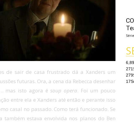
CO
Te
Séri
S
6,8
271
es de sair de casa frustrado dá a Xanders um
279
ussões futuras. Ora, a cena da Rebecca desenhar
17
S
e… mas isto agora é
soup opera
. Foi um pouco
ção entre ela e Xanders até então e perante isso
mo casal no passado. Como terá funcionado. Se
la também estava envolvida nos planos do Ben