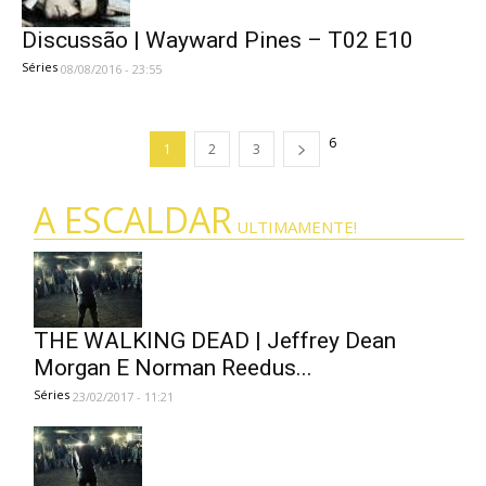
Discussão | Wayward Pines – T02 E10
Séries
08/08/2016 - 23:55
6
1
2
3
A ESCALDAR
ULTIMAMENTE!
THE WALKING DEAD | Jeffrey Dean
Morgan E Norman Reedus...
Séries
23/02/2017 - 11:21