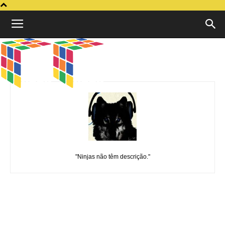
Cubo
Geek
Joana Sousa
"Ninjas não têm descrição."