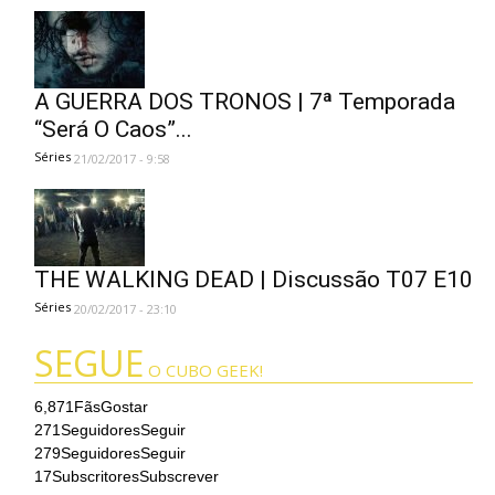
A GUERRA DOS TRONOS | 7ª Temporada
“Será O Caos”...
Séries
21/02/2017 - 9:58
THE WALKING DEAD | Discussão T07 E10
Séries
20/02/2017 - 23:10
SEGUE
O CUBO GEEK!
6,871
Fãs
Gostar
271
Seguidores
Seguir
279
Seguidores
Seguir
17
Subscritores
Subscrever