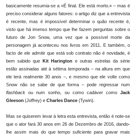
basicamente resumia-se a «É final. Ele está morto.» – mas é
preciso considerar alguns fatores: o artigo diz que a entrevista
é recente, mas é impossível determinar o quão recente é,
visto que há imenso tempo que lhe fazem perguntas sobre o
futuro de Jon Snow, uma vez que a possível morte da
personagem já aconteceu nos livros em 2011. E também, o
facto de ele admitir que está sob contrato não é novidade, é
bem sabido que
Kit
Harington
e outras estrelas da série
estão assinadas até à sétima temporada – na altura em que
ele terá realmente 30 anos –, e mesmo que ele volte como
Snow não se sabe de que forma – pode regressar num
flashback
ou num sonho, ou como cadáver como
Jack
Gleeson
(Joffrey) e
Charles Dance
(Tywin).
Mas se quiserem levar à letra esta entrevista, então é note-se
que o ator fará 30 anos em 26 de Dezembro de 2016, dando-
lhe assim mais do que tempo suficiente para gravar mais