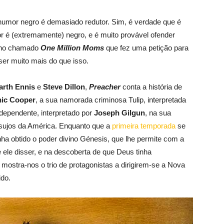
umor negro é demasiado redutor. Sim, é verdade que é
 é (extremamente) negro, e é muito provável ofender
cano chamado
One Million Moms
que fez uma petição para
er muito mais do que isso.
arth Ennis
e
Steve Dillon
,
Preacher
conta a história de
ic Cooper
, a sua namorada criminosa Tulip, interpretada
dependente, interpretado por
Joseph Gilgun
, na sua
sujos da América. Enquanto que a
primeira temporada
se
ha obtido o poder divino Génesis, que lhe permite com a
le disser, e na descoberta de que Deus tinha
ostra-nos o trio de protagonistas a dirigirem-se a Nova
do.