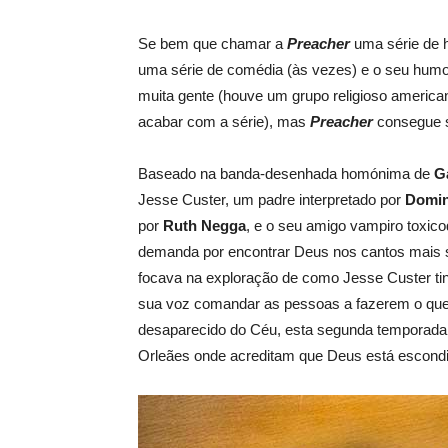
Se bem que chamar a
Preacher
uma série de h
uma série de comédia (às vezes) e o seu humor
muita gente (houve um grupo religioso ameri
acabar com a série), mas
P
reacher
consegue s
Baseado na banda-desenhada homónima de
G
Jesse Custer, um padre interpretado por
Domin
por
Ruth Negga
, e o seu amigo vampiro toxico
demanda por encontrar Deus nos cantos mais 
focava na exploração de como Jesse Custer tin
sua voz comandar as pessoas a fazerem o que e
desaparecido do Céu, esta segunda temporada m
Orleães onde acreditam que Deus está escondi