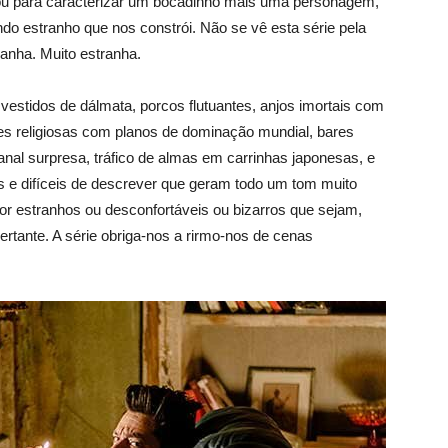
a ou para caracterizar um bocadinho mais uma personagem,
o estranho que nos constrói. Não se vê esta série pela
anha. Muito estranha.
stidos de dálmata, porcos flutuantes, anjos imortais com
es religiosas com planos de dominação mundial, bares
 anal surpresa, tráfico de almas em carrinhas japonesas, e
 e difíceis de descrever que geram todo um tom muito
por estranhos ou desconfortáveis ou bizarros que sejam,
ante. A série obriga-nos a rirmo-nos de cenas