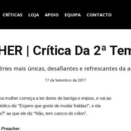
CRÍTICAS
LOJA
APOIO
EQUIPA
CONTACTO
ER | Crítica Da 2ª Te
ries mais únicas, desafiantes e refrescantes da a
17 de Setembro de 2017
 mulher começa a ter dores de barriga e enjoos, e vai ao
dico diz “Espero que goste de mudar fraldas!”, e ela
a?” ao que ele diz “Não, tem cancro do cólon”.
e
Preacher
.