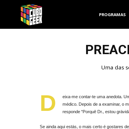
Cubo
PROGRAMAS
Geek
PREACH
Uma das sé
D
eixa-me contar-te uma anedota. Uma
médico. Depois de a examinar, o mé
responde “Porquê Dr., estou grávid
Se ainda aqui estás, o mais certo é gostares d