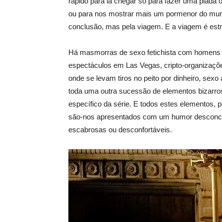
rápido para lá chegar só para fazer uma piad
ou para nos mostrar mais um pormenor do mund
conclusão, mas pela viagem. E a viagem é estr
Há masmorras de sexo fetichista com homens ve
espectáculos em Las Vegas, cripto-organizaçõ
onde se levam tiros no peito por dinheiro, sexo
toda uma outra sucessão de elementos bizarros
específico da série. E todos estes elementos, 
são-nos apresentados com um humor desconcert
escabrosas ou desconfortáveis.