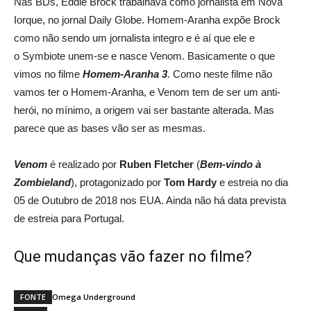
Nas BDs, Eddie Brock trabalhava como jornalista em Nova
Iorque, no jornal Daily Globe. Homem-Aranha expõe Brock
como não sendo um jornalista integro e é aí que ele e
o Symbiote unem-se e nasce Venom. Basicamente o que
vimos no filme
Homem-Aranha 3
. Como neste filme não
vamos ter o Homem-Aranha, e Venom tem de ser um anti-
herói, no mínimo, a origem vai ser bastante alterada. Mas
parece que as bases vão ser as mesmas.
Venom
é realizado por
Ruben Fletcher
(
Bem-vindo à
Zombieland
), protagonizado por
Tom Hardy
e estreia no dia
05 de Outubro de 2018 nos EUA. Ainda não há data prevista
de estreia para Portugal.
Que mudanças vão fazer no filme?
FONTE
Omega Underground