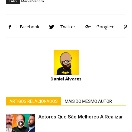
TAGS
Marvel
Venom
Facebook
Twitter
Google+
Daniel Álvares
ARTIGOS RELACIONADOS
MAIS DO MESMO AUTOR
Actores Que São Melhores A Realizar