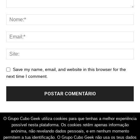
Save my name, email, and website in this browser for the
next time I comment.
O Grupo Cubo Geek utiliza cookies para que tenhas a melhor experiência
possível nesta plataforma. Os cookies retêm apenas informação
COMO ANUNCIAR
POLÍTICA DE PRIVACIDADE
anónima, não revelando dados pessoais, e em nenhum momento
TERMOS E CONDIÇÕES
REGRAS DA COMUNIDADE
permitem a tua identificação. O Grupo Cubo Geek não usa os teus dados