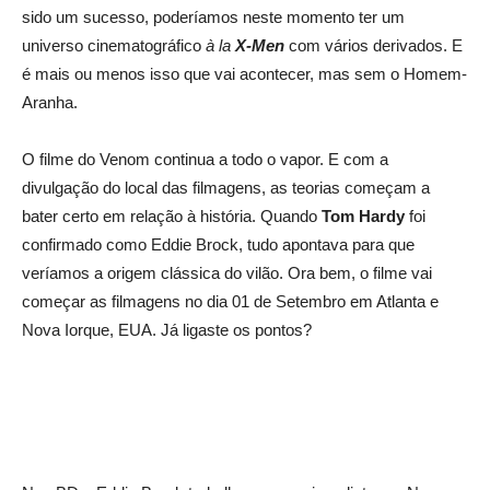
sido um sucesso, poderíamos neste momento ter um
universo cinematográfico
à la
X-Men
com vários derivados. E
é mais ou menos isso que vai acontecer, mas sem o Homem-
Aranha.
O filme do Venom continua a todo o vapor. E com a
divulgação do local das filmagens, as teorias começam a
bater certo em relação à história. Quando
Tom Hardy
foi
confirmado como Eddie Brock, tudo apontava para que
veríamos a origem clássica do vilão. Ora bem, o filme vai
começar as filmagens no dia 01 de Setembro em Atlanta e
Nova Iorque, EUA. Já ligaste os pontos?
Crítica Da 2ª Temporada De Punho De Ferro |
DEPOIS DOS CRÉDITOS