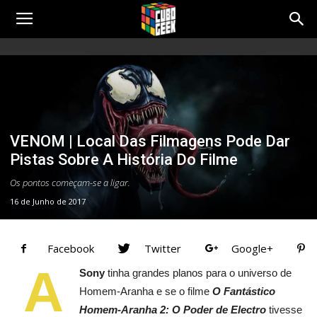
Cubo
Geek
Artigos
VENOM | Local Das Filmagens Pode Dar
Pistas Sobre A História Do Filme
Os pontos começam-se a ligar.
16 de Junho de 2017
Facebook
Twitter
Google+
A
Sony
tinha grandes planos para o universo de
Homem-Aranha e se o filme
O Fantástico
Homem-Aranha 2: O Poder de Electro
tivesse