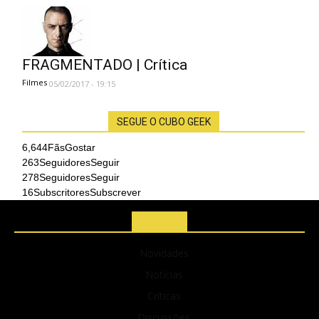
FRAGMENTADO | Crítica
Filmes
05/02/2017 - 19:15
SEGUE O CUBO GEEK
6,644
Fãs
Gostar
263
Seguidores
Seguir
278
Seguidores
Seguir
16
Subscritores
Subscrever
Secções
Novidades
Notícias
Críticas
Discussões