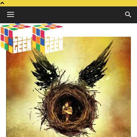
Cubo
Geek