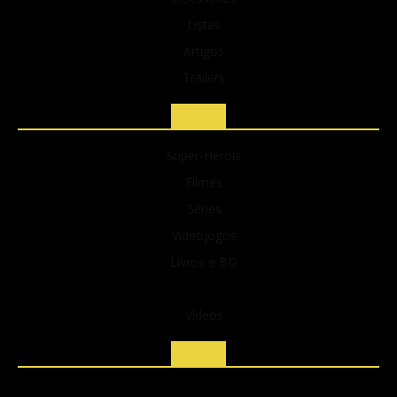
Listas
Artigos
Trailers
Áreas
Super-Heróis
Filmes
Séries
Videojogos
Livros e BD
Buzz
Vídeos
Sobre
Publicidade