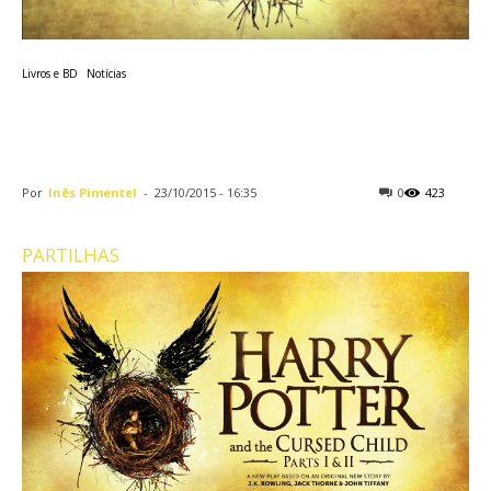
Livros e BD
Notícias
Peça teatral de Harry Potter
já tem cartaz e sinopse!
Por
Inês Pimentel
-
23/10/2015 - 16:35
0
423
PARTILHAS