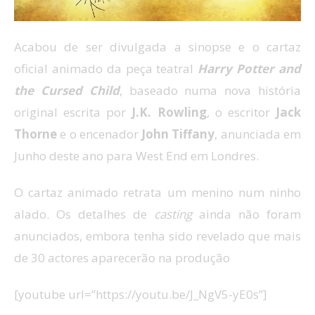
Acabou de ser divulgada a sinopse e o cartaz
oficial animado da peça teatral
Harry Potter and
the Cursed Child
,
baseado numa nova história
original escrita por
J.K. Rowling
, o escritor
Jack
Thorne
e o encenador
John
Tiffany
, anunciada em
Junho deste ano para West End em Londres.
O cartaz
animado
retrata um menino
num
ninho
alado.
Os
detalhes de
casting
ainda
não foram
anunciados
,
embora tenha sido
revelado que
mais
de 30
actores
aparecerão na
produção
[youtube url=”https://youtu.be/J_NgV5-yE0s”]