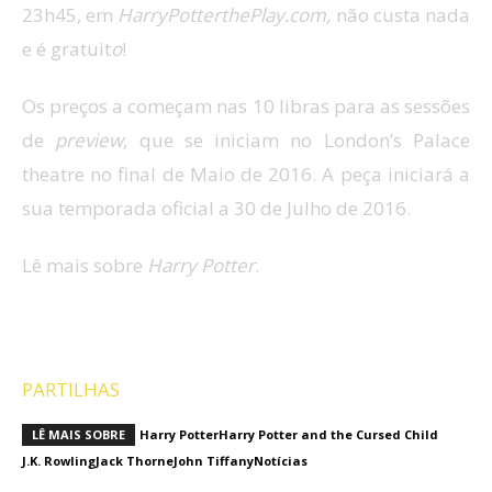
23h45, em
HarryPotterthePlay.com,
não custa nada
e é gratuit
o
!
Os preços a começam nas 10 libras para as sessões
de
preview
, que se iniciam
no London’s Palace
theatre no
final de Maio
de 2016. A peça iniciará a
sua temporada oficial a 30 de Julho de 2016.
Lê mais sobre
Harry Potter
.
Prontos para ir a Londres conhecer o filho de Harry
Potter?
PARTILHAS
LÊ MAIS SOBRE
Harry Potter
Harry Potter and the Cursed Child
J.K. Rowling
Jack Thorne
John Tiffany
Notícias