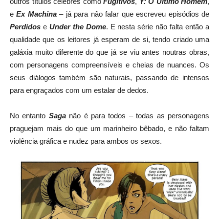
outros títulos célebres como
Fugitivos
,
Y: O Último Homem
,
e
Ex Machina
– já para não falar que escreveu episódios de
Perdidos
e
Under the Dome
. E nesta série não falta então a
qualidade que os leitores já esperam de si, tendo criado uma
galáxia muito diferente do que já se viu antes noutras obras,
com personagens compreensíveis e cheias de nuances. Os
seus diálogos também são naturais, passando de intensos
para engraçados com um estalar de dedos.
No entanto
Saga
não é para todos – todas as personagens
praguejam mais do que um marinheiro bêbado, e não faltam
violência gráfica e nudez para ambos os sexos.