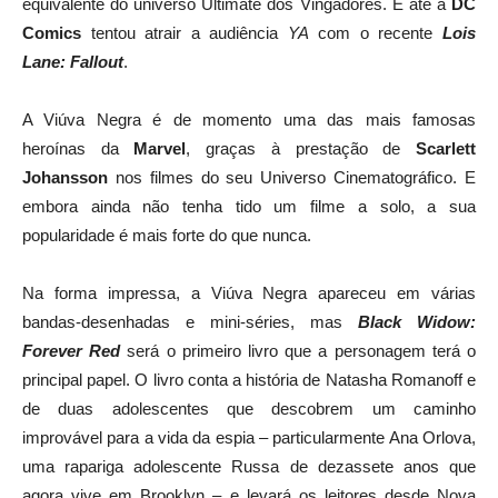
equivalente do universo Ultimate dos Vingadores. E até a
DC
Comics
tentou atrair a audiência
YA
com o recente
Lois
Lane: Fallout
.
A Viúva Negra é de momento uma das mais famosas
heroínas da
Marvel
, graças à prestação de
Scarlett
Johansson
nos filmes do seu Universo Cinematográfico. E
embora ainda não tenha tido um filme a solo, a sua
popularidade é mais forte do que nunca.
Na forma impressa, a Viúva Negra apareceu em várias
bandas-desenhadas e mini-séries, mas
Black Widow:
Forever Red
será o primeiro livro que a personagem terá o
principal papel. O livro conta a história de Natasha Romanoff e
de duas adolescentes que descobrem um caminho
improvável para a vida da espia – particularmente Ana Orlova,
uma rapariga adolescente Russa de dezassete anos que
agora vive em Brooklyn – e levará os leitores desde Nova