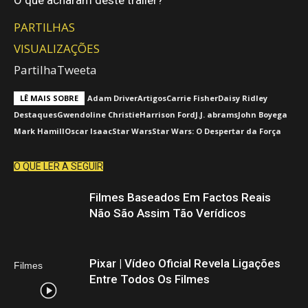
O que acharam deste trailer?
PARTILHAS
VISUALIZAÇÕES
Partilha
Tweeta
LÊ MAIS SOBRE
Adam Driver
Artigos
Carrie Fisher
Daisy Ridley
Destaques
Gwendoline Christie
Harrison Ford
J.J. abrams
John Boyega
Mark Hamill
Oscar Isaac
Star Wars
Star Wars: O Despertar da Força
O QUE LER A SEGUIR
Filmes Baseados Em Factos Reais
Não São Assim Tão Verídicos
Pixar | Vídeo Oficial Revela Ligações
Filmes
Entre Todos Os Filmes