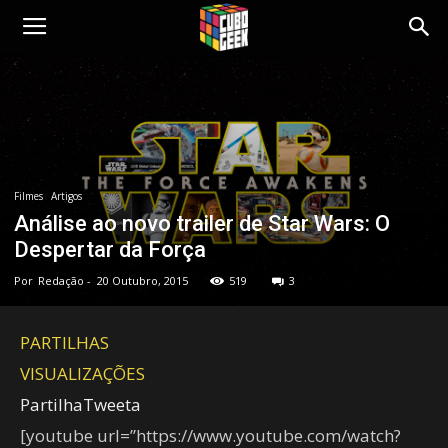
Cubo
Geek
Filmes
Artigos
Análise ao novo trailer de Star Wars: O
Despertar da Força
Por
Redação
-
20 Outubro, 2015
519
3
PARTILHAS
VISUALIZAÇÕES
Partilha
Tweeta
[youtube url=”https://www.youtube.com/watch?