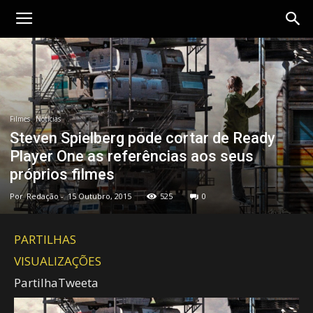
Cubo
Geek
Filmes
Notícias
Steven Spielberg pode cortar de Ready
Player One as referências aos seus
próprios filmes
Por
Redação
-
15 Outubro, 2015
525
0
PARTILHAS
VISUALIZAÇÕES
Partilha
Tweeta