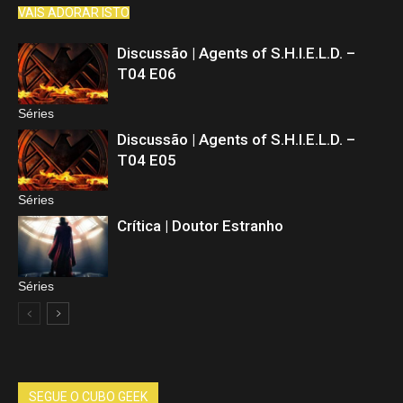
VAIS ADORAR ISTO
Discussão | Agents of S.H.I.E.L.D. –
T04 E06
Séries
Discussão | Agents of S.H.I.E.L.D. –
T04 E05
Séries
Crítica | Doutor Estranho
Séries
SEGUE O CUBO GEEK