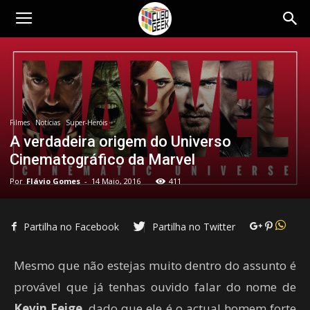
Cubo
Geek
Filmes
Notícias
Super-Heróis
A verdadeira origem do Universo
Cinematográfico da Marvel
Por
Flávio Gomes
-
14 Maio, 2016
411
Partilha no Facebook
Partilha no Twitter
Mesmo que não estejas muito dentro do assunto é
provável que já tenhas ouvido falar do nome de
Kevin Feige
, dado que ele é o actual homem forte