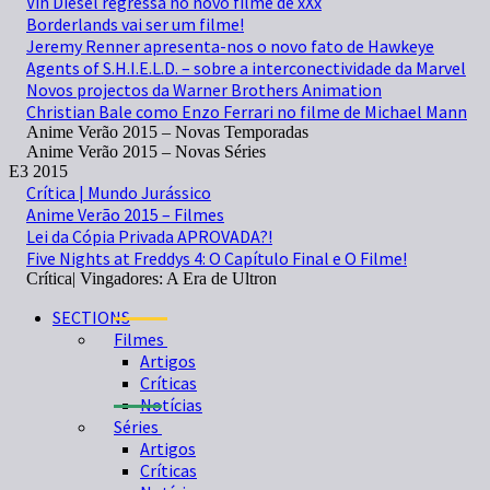
Vin Diesel regressa no novo filme de xXx
Borderlands vai ser um filme!
Jeremy Renner apresenta-nos o novo fato de Hawkeye
Agents of S.H.I.E.L.D. – sobre a interconectividade da Marvel
Novos projectos da Warner Brothers Animation
Christian Bale como Enzo Ferrari no filme de Michael Mann
Anime Verão 2015 – Novas Temporadas
Anime Verão 2015 – Novas Séries
E3 2015
Crítica | Mundo Jurássico
Anime Verão 2015 – Filmes
Lei da Cópia Privada APROVADA?!
Five Nights at Freddys 4: O Capítulo Final e O Filme!
Crítica| Vingadores: A Era de Ultron
SECTIONS
Filmes
Artigos
Críticas
Notícias
Séries
Artigos
Críticas