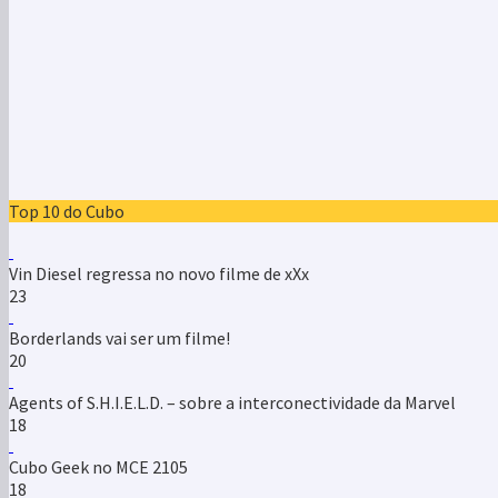
Top 10 do Cubo
Vin Diesel regressa no novo filme de xXx
23
Borderlands vai ser um filme!
20
Agents of S.H.I.E.L.D. – sobre a interconectividade da Marvel
18
Cubo Geek no MCE 2105
18