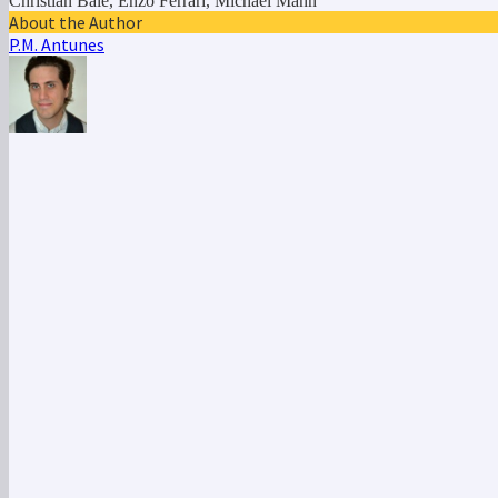
Christian Bale, Enzo Ferrari, Michael Mann
About the Author
P.M. Antunes