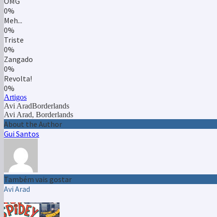
OMG
0%
Meh...
0%
Triste
0%
Zangado
0%
Revolta!
0%
Artigos
Avi AradBorderlands
Avi Arad, Borderlands
About the Author
Gui Santos
Também vais gostar
Avi Arad