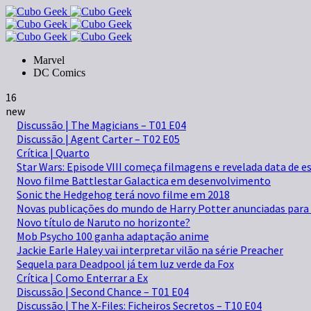
Marvel
DC Comics
16
new
Discussão | The Magicians – T01 E04
Discussão | Agent Carter – T02 E05
Crítica | Quarto
Star Wars: Episode VIII começa filmagens e revelada data de e
Novo filme Battlestar Galactica em desenvolvimento
Sonic the Hedgehog terá novo filme em 2018
Novas publicações do mundo de Harry Potter anunciadas para 
Novo título de Naruto no horizonte?
Mob Psycho 100 ganha adaptação anime
Jackie Earle Haley vai interpretar vilão na série Preacher
Sequela para Deadpool já tem luz verde da Fox
Crítica | Como Enterrar a Ex
Discussão | Second Chance – T01 E04
Discussão | The X-Files: Ficheiros Secretos – T10 E04