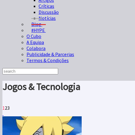
Artigos
Críticas
Discussão
Notícias
Blog
#HYPE
O Cubo
A Equipa
Colabora
Publicidade & Parcerias
Termos & Condições
Jogos & Tecnologia
1
2
3