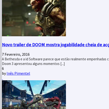
Novo trailer de DOOM mostra jogabilidade cheia de ac
7 Fevereiro, 2016
A Bethesda e a id Software parece que estão realmente empenhadas com 
Doom 3 apresentou alguns momentos [...]
6
by
Inês Pimentel