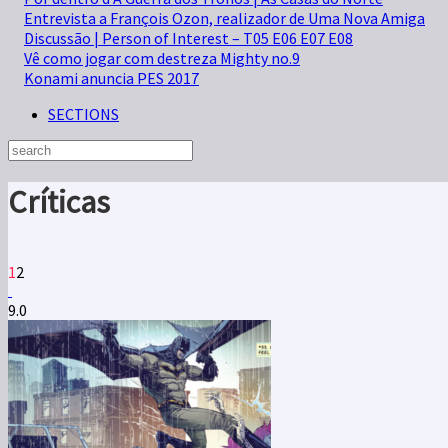
Entrevista a François Ozon, realizador de Uma Nova Amiga
Discussão | Person of Interest – T05 E06 E07 E08
Vê como jogar com destreza Mighty no.9
Konami anuncia PES 2017
SECTIONS
Críticas
1
2
9.0