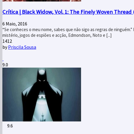
Crítica | Black Widow, Vol. 1: The Finely Woven Thread 
6 Maio, 2016
“Se conheces o meu nome, sabes que não sigo as regras de ninguém.”
mistério, jogos de espiões e acção, Edmondson, Noto e [...]
1
41
2
by
Priscila Sousa
9.0
9.6