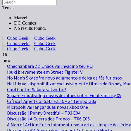
Temas
Marvel
DC Comics
No results found.
16
new
Onechanbara Z2: Chaos vai invadir o teu PC!
Ibuki brevemente em Street Fighter V
No Man’s Sky sofre novo adiamento e deixa os fãs furiosos
Netflix vai disponibilizar exclusivamente filmes da Disney, Mar
Card Captor Sakura vai voltar!
Square Enix divulga novos detalhes sobre Final Fantasy XV
Crítica | Agents of S.H.I.E.L.D. – 3ª Temporada
Microsoft vai lançar duas novas Xbox One
Discussão | Penny Dreadful – T03 E04
Discussão | A Guerra dos Tronos – T06 E06
A Man of Action Entertainment revela arte e sinopse da séri
Por dentro d’A Guerra dos Tronos | As Casas do Norte