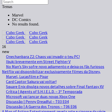
Temas
Marvel
DC Comics
No results found.
16
new
Onechanbara Z2: Chaos vai invadir o teu PC!
Ibuki brevemente em Street Fighter V
No Man’s Sky sofre novo adiamento e deixa os fãs furiosos
Netflix vai disponibilizar exclusivamente filmes da Disney,
Marvel, Lucasfilm e Pixar
Card Captor Sakura vai voltar!
Square Enix divulga novos detalhes sobre Final Fantasy XV
Crítica | Agents of S.H.I.E.L.D. – 3ª Temporada
Microsoft vai lançar duas novas Xbox One
Discussão | Penny Dreadful – T03 E04
Discussão | A Guerra dos Tronos – T06 E06
A Man of Action Entertainment revela arte e sinopse da série