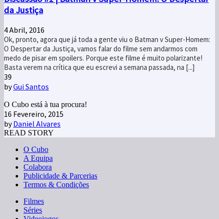
da Justiça
4 Abril, 2016
Ok, pronto, agora que já toda a gente viu o Batman v Super-Homem:
O Despertar da Justiça, vamos falar do filme sem andarmos com
medo de pisar em spoilers. Porque este filme é muito polarizante!
Basta verem na crítica que eu escrevi a semana passada, na [...]
39
by
Gui Santos
O Cubo está à tua procura!
16 Fevereiro, 2015
by
Daniel Alvares
READ STORY
O Cubo
A Equipa
Colabora
Publicidade & Parcerias
Termos & Condições
Filmes
Séries
Videojogos