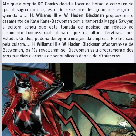
Até que a própria
DC Comics
decidiu tocar no botão, e como um rio
que desagua no mar, este rio reluzente desaguou nos esgotos.
Quando o
J. H. Williams III
e
W. Haden Blackman
propuseram o
casamento de Kate Kane\Batwoman com a namorada Maggie Sawyer,
a editora achou que esta tomada de posição em relação ao
casamento homossexual, debate que na altura fervilhava nos
Estados Unidos, poderia denegrir a imagem da empresa. E o tiro saiu
pela culatra.
J. H Williams III
e
W. Haden Blackman
afastaram-se de
Batwoman, os fãs revoltaram-se, Batwoman saiu directamente dos
tops
mundiais e acabou de ser publicado depois de 40 números.