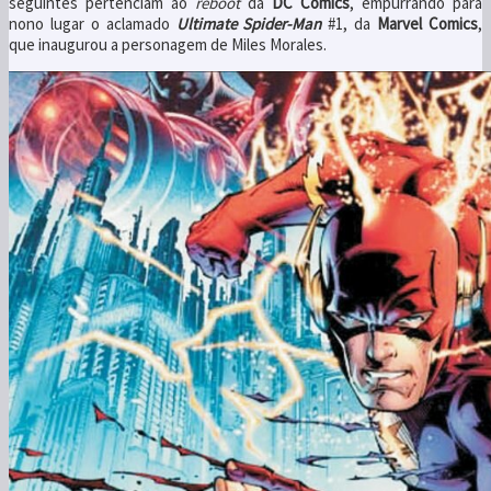
seguintes pertenciam ao
reboot
da
DC Comics
, empurrando para
nono lugar o aclamado
Ultimate Spider-Man
#1, da
Marvel Comics
,
que inaugurou a personagem de Miles Morales.