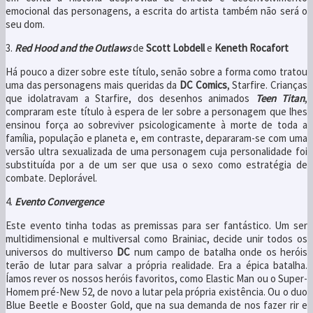
emocional das personagens, a escrita do artista também não será o
seu dom.
3.
Red Hood and the Outlaws
de
Scott Lobdell
e
Keneth Rocafort
Há pouco a dizer sobre este título, senão sobre a forma como tratou
uma das personagens mais queridas da
DC Comics
, Starfire. Crianças
que idolatravam a Starfire, dos desenhos animados
Teen Titan
,
compraram este título à espera de ler sobre a personagem que lhes
ensinou força ao sobreviver psicologicamente à morte de toda a
família, população e planeta e, em contraste, depararam-se com uma
versão ultra sexualizada de uma personagem cuja personalidade foi
substituída por a de um ser que usa o sexo como estratégia de
combate. Deplorável.
4.
Evento Convergence
Este evento tinha todas as premissas para ser fantástico. Um ser
multidimensional e multiversal como Brainiac, decide unir todos os
universos do multiverso
DC
num campo de batalha onde os heróis
terão de lutar para salvar a própria realidade. Era a épica batalha.
Íamos rever os nossos heróis favoritos, como Elastic Man ou o Super-
Homem pré-New 52, de novo a lutar pela própria existência. Ou o duo
Blue Beetle e Booster Gold, que na sua demanda de nos fazer rir e