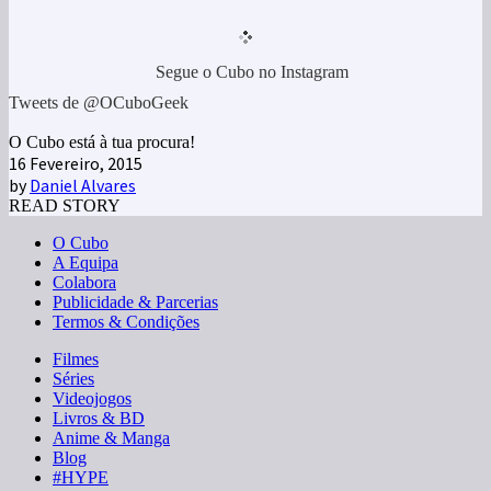
Segue o Cubo no Instagram
Tweets de @OCuboGeek
O Cubo está à tua procura!
16 Fevereiro, 2015
by
Daniel Alvares
READ STORY
O Cubo
A Equipa
Colabora
Publicidade & Parcerias
Termos & Condições
Filmes
Séries
Videojogos
Livros & BD
Anime & Manga
Blog
#HYPE