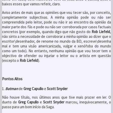
baixos esses que vamos referir, claro.
Aviso antes de mais que as opiniões que vou tecer são, por conceito,
completamente subjectivas. A minha opinião pode ou não ser
compreendida pelo leitor, pode ou não ir ao encontro da opinião da
maior parte dos fãs e pode ou não ser corroborada por casos factuais
concretos (por exemplo, quando digo que não gosto do
Rob Liefeld
,
não sinto a necessidade de corroborar a minha opinião ao dizer que o
escritor\desenhador, de renome no mundo da BD, escreve\desenha
mal e tem uma visão americanizada, vulgar e xenófoba do mundo
como um todo). No entanto, nenhuma opinião que vou tecer tem o
objectivo de ofender ou injuriar o leitor ou o artista em questão
(excepto o
Rob Liefeld
).
Pontos Altos
1.
Batman
de
Greg Capullo
e
Scott Snyder
Não houve título, nos últimos anos que tive mais prazer em ler. O
dueto de
Greg Capullo
e
Scott Snyder
marcou, inequivocamente, o
passo para um bom início da Saga.