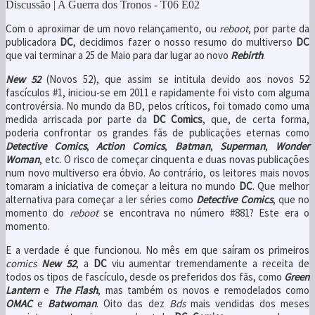
Discussão | A Guerra dos Tronos - T06 E02
Com o aproximar de um novo relançamento, ou
reboot
, por parte da
publicadora
DC
, decidimos fazer o nosso resumo do multiverso
DC
que vai terminar a 25 de Maio para dar lugar ao novo
Rebirth
.
New 52
(Novos 52), que assim se intitula devido aos novos 52
fascículos #1, iniciou-se em 2011 e rapidamente foi visto com alguma
controvérsia. No mundo da BD, pelos críticos, foi tomado como uma
medida arriscada por parte da
DC Comics
, que, de certa forma,
poderia confrontar os grandes fãs de publicações eternas como
Detective Comics
,
Action Comics
,
Batman
,
Superman
,
Wonder
Woman
, etc. O risco de começar cinquenta e duas novas publicações
num novo multiverso era óbvio. Ao contrário, os leitores mais novos
tomaram a iniciativa de começar a leitura no mundo
DC
. Que melhor
alternativa para começar a ler séries como
Detective Comics
, que no
momento do
reboot
se encontrava no número #881? Este era o
momento.
E a verdade é que funcionou. No mês em que saíram os primeiros
comics
New 52
, a
DC
viu aumentar tremendamente a receita de
todos os tipos de fascículo, desde os preferidos dos fãs, como
Green
Lantern
e
The Flash
, mas também os novos e remodelados como
OMAC
e
Batwoman
. Oito das dez
Bds
mais vendidas dos meses