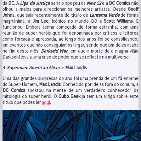
da
DC
. A
Liga da Justiça
seria o apogeu da
New 52
e a
DC Comics
não
olhou a meios para direccionar os melhores artistas. Desde
Geoff
John
s, que saía recentemente do título de
Lanterna Verde
de forma
magnânima, a
Jim Lee
, icónico no mundo BD e
Scott WIlliams
. E
funcionou. Embora tenha começado de forma estranha, com uma
reunião de super-heróis que foi denominada por críticos e leitores
como forçada e apressada, ao longo dos anos foi-se consolidando,
em eventos que não conseguíamos largar, sendo que um deles acaba
no fim deste mês:
Darkseid War
, em que a morte de o magna-vilão
Darkseid leva a uma crise de poder que se reflecte no multiverso.
4.
Superman: American Alien
de
Max Landis
Uma das grandes surpresas do ano foi uma prenda de um fã enorme
do Super-Homem,
Max Landis
. Conhecido por ideias fora do comum, a
DC Comics
apostou na mente de um verdadeiro conhecedor da
mitologia do super herói. O
Cubo Geek
já tem um artigo sobre este
título que podes ler
aqui
.