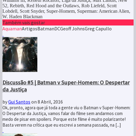
Williams III, Keneth Rocafort, Liga da Justiça, Max Landis, New
52, Rebirth, Red Hood and the Outlaws, Rob Liefeld, Scott
Lobdell, Scott Snyder, Super-Homem, Superman: American Alien,
W. Haden Blackman
Também vais gostar
Aquaman
Artigos
Batman
DC
Geoff Johns
Greg Capullo
Discussão #5 | Batman v Super-Homem: O Despertar
da Justiça
by
Gui Santos
on 8 Abril, 2016
Ok, pronto, agora que já toda a gente viu o Batman v Super-Homem:
O Despertar da Justiça, vamos falar do filme sem andarmos com
medo de pisar em spoilers. Porque este filme é muito polarizante!
Basta verem na crítica que eu escrevi a semana passada, na [...]