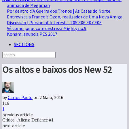
animada de Megaman
Por dentro d’A Guerra dos Tronos | As Casas do Norte
Entrevista a François Ozon, realizador de Uma Nova Amiga
Discussão | Person of Interest – T05 E06 E07 E08
Vê como jogar com destreza Mighty no.9
Konami anuncia PES 2017
SECTIONS
Os altos e baixos dos New 52
by
Carlos Paulo
on 2 Maio, 2016
116
1
previous article
Crítica | Aliens: Defiance #1
next article