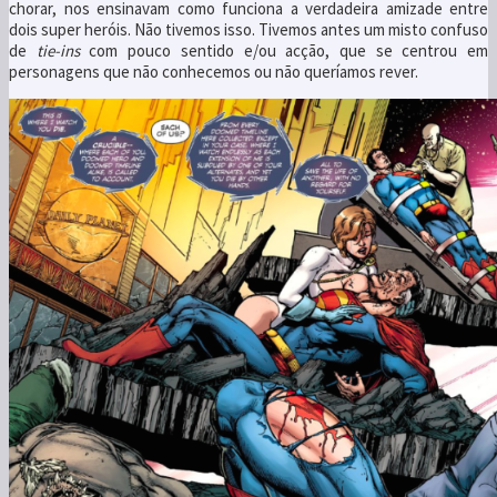
chorar, nos ensinavam como funciona a verdadeira amizade entre
dois super heróis. Não tivemos isso. Tivemos antes um misto confuso
de
tie-ins
com pouco sentido e/ou acção, que se centrou em
personagens que não conhecemos ou não queríamos rever.