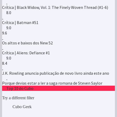
Crítica | Black Widow, Vol. 1: The Finely Woven Thread (#1-6)
8.0
Crítica | Batman #51
9.0
9.6
Os altos e baixos dos New 52
Crítica | Aliens: Defiance #1
9.0
8.4
J.K. Rowling anuncia publicação de novo livro ainda este ano
Porque devias estar a ler a saga romana de Steven Saylor
Top 10 do Cubo
Try a different filter
Cubo Geek