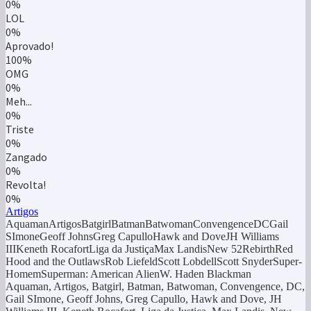
0%
LOL
0%
Aprovado!
100%
OMG
0%
Meh...
0%
Triste
0%
Zangado
0%
Revolta!
0%
Artigos
AquamanArtigosBatgirlBatmanBatwomanConvengenceDCGail
SImoneGeoff JohnsGreg CapulloHawk and DoveJH Williams
IIIKeneth RocafortLiga da JustiçaMax LandisNew 52RebirthRed
Hood and the OutlawsRob LiefeldScott LobdellScott SnyderSuper-
HomemSuperman: American AlienW. Haden Blackman
Aquaman, Artigos, Batgirl, Batman, Batwoman, Convengence, DC,
Gail SImone, Geoff Johns, Greg Capullo, Hawk and Dove, JH