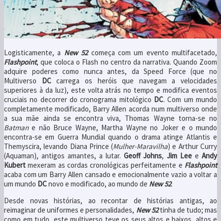
Logisticamente, a
New 52
começa com um evento multifacetado,
Flashpoint
, que coloca o Flash no centro da narrativa. Quando Zoom
adquire poderes como nunca antes, da Speed Force (que no
Multiverso
DC
carrega os heróis que navegam a velocidades
superiores à da luz), este volta atrás no tempo e modifica eventos
cruciais no decorrer do cronograma mitológico
DC
. Com um mundo
completamente modificado, Barry Allen acorda num multiverso onde
a sua mãe ainda se encontra viva, Thomas Wayne torna-se no
Batman
e não Bruce Wayne, Martha Wayne no Joker e o mundo
encontra-se em Guerra Mundial quando o drama atinge Atlantis e
Themyscira, levando Diana Prince (
Mulher-Maravilha
) e Arthur Curry
(Aquaman), antigos amantes, a lutar.
Geoff Johns
,
Jim Lee
e
Andy
Kubert
mexeram as cordas cronológicas perfeitamente e
Flashpoint
acaba com um Barry Allen cansado e emocionalmente vazio a voltar a
um mundo
DC
novo e modificado, ao mundo de
New 52
.
Desde novas histórias, ao recontar de histórias antigas, ao
reimaginar de uniformes e personalidades,
New 52
tinha de tudo; mas
como em tudo, este multiverso teve os seus altos e baixos, altos e