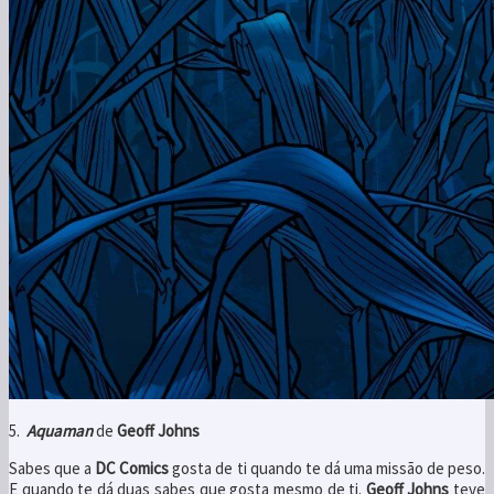
5.
Aquaman
de
Geoff Johns
Sabes que a
DC Comics
gosta de ti quando te dá uma missão de peso.
E quando te dá duas sabes que gosta mesmo de ti.
Geoff Johns
teve