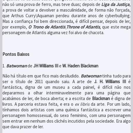
não só uma prova de ferro, mas teve duas; depois de
Liga da Justiça
,
a prova de voltar a devolver a masculinidade, de forma não forçada,
que Arthus Curry\Aquaman perdeu durante anos de cyberbullying.
Mas a confiança foi bem direccionada, é difícil pensar, depois de ler,
por exemplo,
O Trono de Atlantis
\
Throne of Atlantis
, que este mega
personagem de Atlantis alguma vez foi alvo de chacota.
Pontos Baixos
1.
Batwoman
de
JH Williams III
e
W. Haden Blackman
Não há título em que fico mais desiludido.
Batwoman
tinha tudo para
ser o título de 2011 quando saiu. A arte de
J. H. Williams III
é
fantástica, digna de um museu a cada painel, é difícil não nos
depararmos a olhar interminavelmente para uma página que
acabámos de ler, de boca aberta; e a escrita de
Blackman
é digna de
livros. A parceria estava feita, e era o
ex libris
da arte. Por um lado,
tínhamos dois artistas com uma química fantástica a escrever uma
personagem homossexual, do sexo feminino, com uma personagem
sem entrar em nenhum dos clichés incutidos pela sociedade. Era algo
que dava prazer de ler.