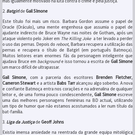
mas igualmente motivado na luta contra o crime e pela justiça.
2.
Batgirl
de
Gail SImone
Este título foi mais um risco. Barbara Gordon assume o papel de
Oracle (Oráculo), uma mente engenhosa que assumia o papel de
ajudante indirecto de Bruce Wayne nas noites de Gotham, após um
ataque violento pelo Joker em
The Killing Joke
a ter levado a perder
o uso das pernas. Depois do
reboot
, Barbara recupera a utilização das
pernas e recupera o título de Batgirl (em português Batmoça).
Muitos leitores eram enormes fãs da personagem inteligente que
ajudava Bruce em
background
e isso tornou a escrita de
Gail Simone
um marco difícil de ultrapassar.
Gail Simone
, com a parceria dos escritores
Brenden Fletcher
,
Cameron Stewart
e a artista
Babs Tarr
alcançou algo soberbo. A nova
e confiante Batmoça entra nos corações e na adrenalina de qualquer
leitor e, de uma forma pouco condescendente,
Gail Simone
escreve
uma das melhores personagens femininas na BD actual, utilizando
um tipo de humor que não estamos acostumados a ler num título da
bat-família.
3.
Liga da Justiça
de
Geoff Johns
Existia imensa ansiedade na reentrada da grande equipa mitológica