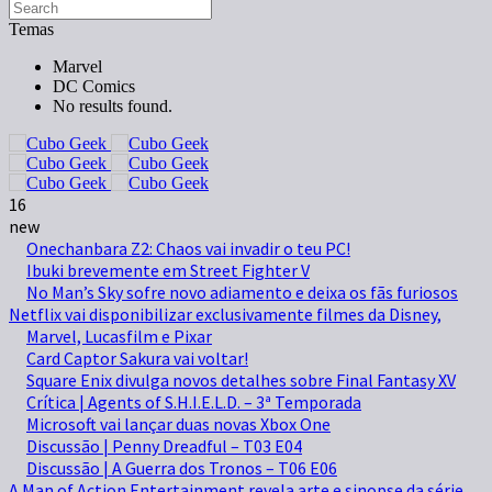
Temas
Marvel
DC Comics
No results found.
16
new
Onechanbara Z2: Chaos vai invadir o teu PC!
Ibuki brevemente em Street Fighter V
No Man’s Sky sofre novo adiamento e deixa os fãs furiosos
Netflix vai disponibilizar exclusivamente filmes da Disney,
Marvel, Lucasfilm e Pixar
Card Captor Sakura vai voltar!
Square Enix divulga novos detalhes sobre Final Fantasy XV
Crítica | Agents of S.H.I.E.L.D. – 3ª Temporada
Microsoft vai lançar duas novas Xbox One
Discussão | Penny Dreadful – T03 E04
Discussão | A Guerra dos Tronos – T06 E06
A Man of Action Entertainment revela arte e sinopse da série