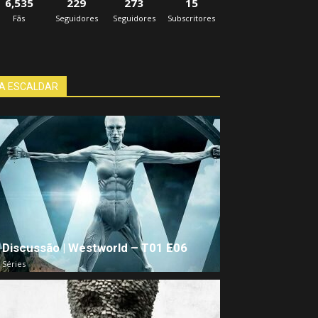
6,535
229
273
15
Fãs
Seguidores
Seguidores
Subscritores
A ESCALDAR
Discussão | Westworld – T01 E06
Séries