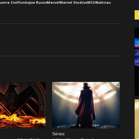
erra Civil
Funko
Joe Russo
Marvel
Marvel Studios
MCU
Notícias
Séries