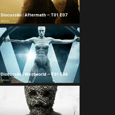
Discussão | Aftermath – T01 E07
Séries
Discussão | Westworld – T01 E06
Séries