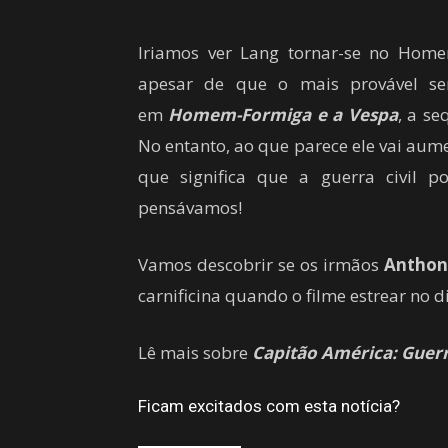
Iriamos ver Lang tornar-se no
Homem
apesar de que o mais provável se
em
Homem-Formiga e a Vespa
, a s
No entanto, ao que
parece
ele vai
aume
que significa
que a guerra civil
po
pensávamos!
Vamos descobrir
se os
irmãos
Anthon
carnificina
quando
o filme estrear
no d
Lê mais sobre
Capitão América: Guerr
Ficam excitados com esta notícia?