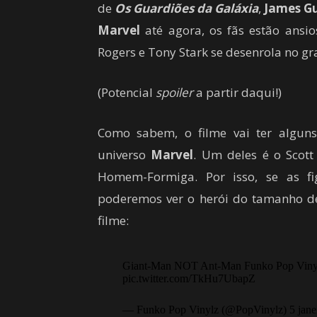
de
Os Guardiões da Galáxia
,
J
ames
G
Marvel
até agora,
os fãs estão
ansio
Rogers
e
Tony
Stark
se desenrola
no gr
(Potencial
spoiler
a partir daqui!)
Como sabem,
o
filme vai
ter alguns
universo
Marvel
.
Um deles é
o
Scott
Homem-Formiga
.
Por isso, se as f
poderemos ver
o herói
do tamanho
d
filme
:
Giant-Man NOT Ant-Man Funko Pop Vinyl
pic.twitter.com/TkHu7UbapZ
— Funko Pop Vinylz (@PopVinylz) 5 jane