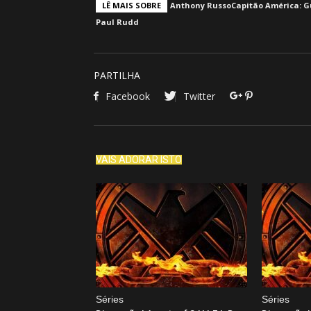
LÊ MAIS SOBRE
Anthony Russo
Capitão América: Gu
Paul Rudd
PARTILHA
Facebook
Twitter
VAIS ADORAR ISTO
Séries
Séries