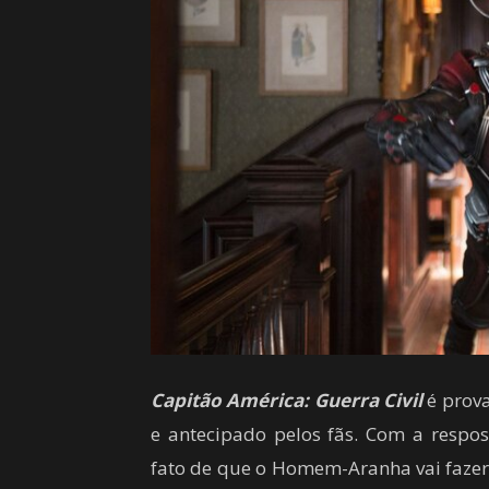
Capitão América: Guerra Civil
é prova
e antecipado pelos fãs.
Com a
respos
fato de que
o Homem-Aranha
vai faze