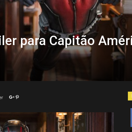
iler para Capitão Amér
er