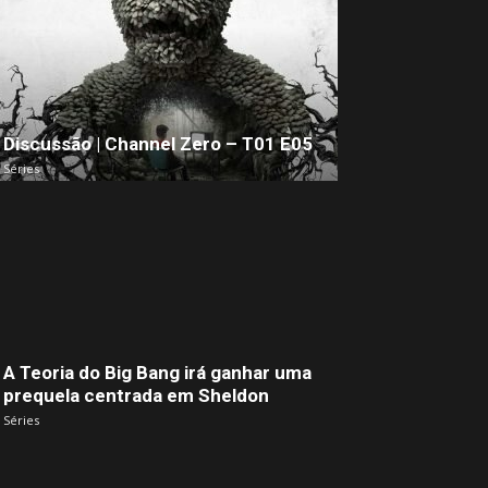
Discussão | Channel Zero – T01 E05
Séries
A Teoria do Big Bang irá ganhar uma
prequela centrada em Sheldon
Séries