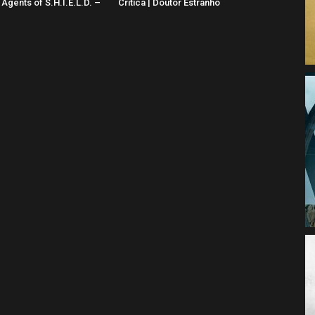
 Agents of S.H.I.E.L.D. –
Crítica | Doutor Estranho