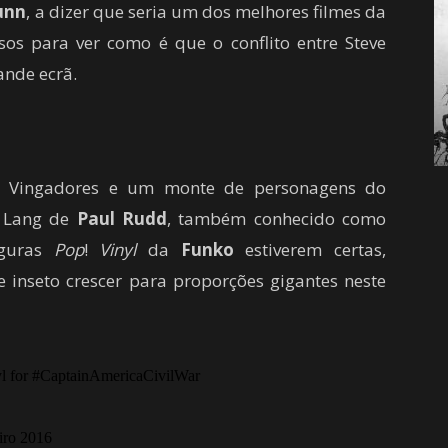
unn
,
a dizer que seria
um dos melhores filmes
da
sos para ver como é que
o conflito entre
Steve
ande ecrã
.
Vingadores e
um monte de
personagens do
Lang de
Paul Rudd
, também conhecido como
iguras
Pop
!
Vinyl
da
Funko
estiverem certas
,
e inseto
crescer para
proporções gigantes
neste
 for #CaptainAmericaCivilWar
iro 2016