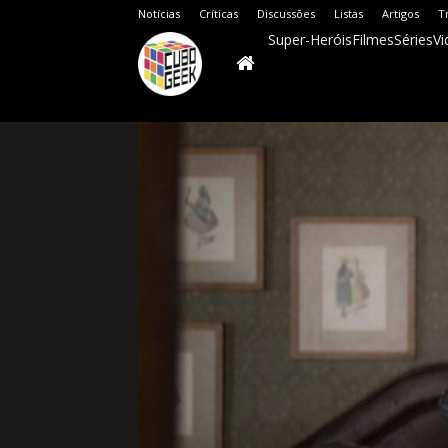
Notícias
Críticas
Discussões
Listas
Artigos
T
Super-Heróis
Filmes
Séries
Vi
Cubo
Geek