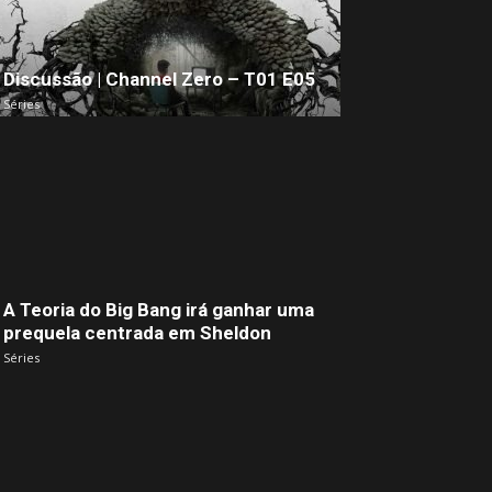
Discussão | Channel Zero – T01 E05
Séries
A Teoria do Big Bang irá ganhar uma
prequela centrada em Sheldon
Séries