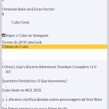
Christian Bale será Enzo Ferrari
8
Cubo Geek
Segue o Cubo no Instagram
Tweets de @OCuboGeek
Últimas do Cubo
Crítica | Jojo’s Bizarre Adventure: Stardust Crusaders I e II
8.0
Quarteto Fantástico: O Que Aconteceu?
Cubo Geek no MCE 2015
J. J. Abrams clarifica dúvidas sobre personagem de Star Wars
Vin Diesel regressa no novo filme de xXx