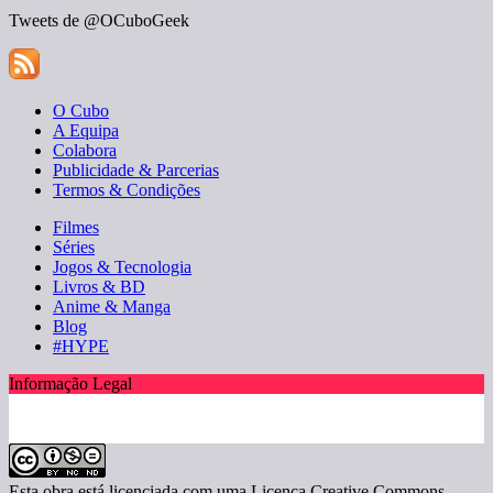
Tweets de @OCuboGeek
O Cubo
A Equipa
Colabora
Publicidade & Parcerias
Termos & Condições
Filmes
Séries
Jogos & Tecnologia
Livros & BD
Anime & Manga
Blog
#HYPE
Informação Legal
Esta obra está licenciada com uma Licença Creative Commons -