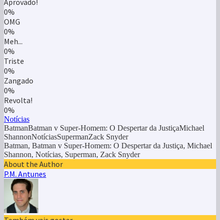
Aprovado!
0%
OMG
0%
Meh...
0%
Triste
0%
Zangado
0%
Revolta!
0%
Notícias
BatmanBatman v Super-Homem: O Despertar da JustiçaMichael
ShannonNotíciasSupermanZack Snyder
Batman, Batman v Super-Homem: O Despertar da Justiça, Michael
Shannon, Notícias, Superman, Zack Snyder
About the Author
P.M. Antunes
Também vais gostar