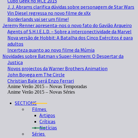
Cubo Geek no MCE 2015
J. J. Abrams clarifica dúvidas sobre personagem de Star Wars
Vin Diesel regressa no novo filme de xXx
Borderlands vai ser um filme!
Jeremy Renner apresenta-nos o novo fato do Gavião Arqueiro
Agents of S.H.I.E.L.D. – Sobre a interconectividade da Marvel
Nova versão de Hobbit: A Batalha dos Cinco Exércitos é para
adultos
Incerteza quanto ao novo filme da Múmia
Novidades sobre Batman v Super-Homem: O Despertar da
Justiça
Novos projectos da Warner Brothers Animation
John Boyega em The Circle
Christian Bale será Enzo Ferrari
Anime Verão 2015 – Novas Temporadas
Anime Verão 2015 – Novas Séries
SECTIONS
Filmes
Artigos
Críticas
Notícias
Séries