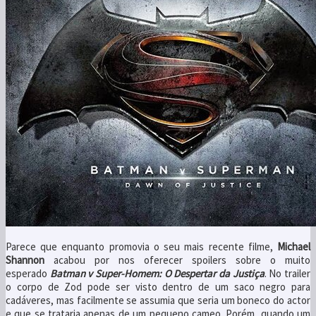
Parece que enquanto promovia o seu mais recente filme,
Michael
Shannon
acabou por nos oferecer spoilers sobre o muito
esperado
Batman v Super-Homem: O Despertar da Justiça
. No trailer
o corpo de Zod pode ser visto dentro de um saco negro para
cadáveres, mas facilmente se assumia que seria um boneco do actor
e que se trataria apenas de um pequeno cameo. Porém, quando um