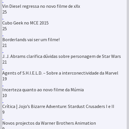
Vin Diesel regressa no novo filme de xXx
25
Cubo Geek no MCE 2015
25
Borderlands vai ser um filme!
21
J. J. Abrams clarifica dúvidas sobre personagem de Star Wars
21
Agents of S.H.I.E.L.D. – Sobre a interconectividade da Marvel
19
Incerteza quanto ao novo filme da Múmia
10
Crítica | Jojo’s Bizarre Adventure: Stardust Crusaders I e II
9
Novos projectos da Warner Brothers Animation
9