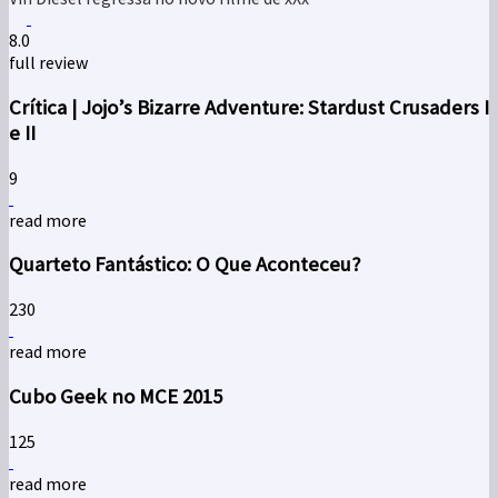
8.0
full review
Crítica | Jojo’s Bizarre Adventure: Stardust Crusaders I
e II
9
read more
Quarteto Fantástico: O Que Aconteceu?
2
30
read more
Cubo Geek no MCE 2015
1
25
read more