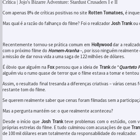
Crítica | Jojo's Bizarre Adventure: Stardust Crusaders I e II
Com apenas 8% de críticas positivas no site
Rotten Tomatoes
, é inqu
Mas qual é a razão do falhanço do filme? Foi o realizador
Josh Trank
ou 
Recentemente tornou-se prática comum em
Hollywood
dar a realiza
com o próximo filme do
Homem-Aranha
–, por isso ninguém realmente 
a missão de dar nova vida a uma saga de 122 milhões de dólares.
É óbvio que alguém na
Fox
pensou que a ideia de
Trank
de “
Quarteto F
alguém viu o rumo quase de terror que o filme estava a tomar e tento
Assim, o resultado final tresanda a diferenças criativas – várias cena
restante tom do filme.
Se querem realmente saber que cenas foram filmadas sem a participa
Mas a pergunta mantém-se: o que realmente aconteceu?
Desde o início que
Josh Trank
teve problemas com o estúdio, com vá
próprias estrelas do filme. E tudo culminou com acusações de que
Tran
de 100 mil dólares eram totalmente da responsabilidade do realizador.