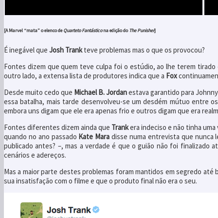
[A
Marvel
“mata” o elenco de
Quarteto Fantástico
na edição do
The Punisher
]
É inegável que
Josh Trank
teve problemas mas o que os provocou?
Fontes dizem que quem teve culpa foi o estúdio, ao lhe terem tirad
outro lado, a extensa lista de produtores indica que a
Fox
continuament
Desde muito cedo que
Michael B. Jordan
estava garantido para Johnny
essa batalha, mais tarde desenvolveu-se um desdém mútuo entre os
embora uns digam que ele era apenas frio e outros digam que era realme
Fontes diferentes dizem ainda que
Trank
era indeciso e não tinha uma 
quando no ano passado
Kate
Mara
disse numa entrevista que nunca 
publicado antes? –, mas a verdade é que o guião não foi finalizado 
cenários e adereços.
Mas a maior parte destes problemas foram mantidos em segredo até b
sua insatisfação com o filme e que o produto final não era o seu.