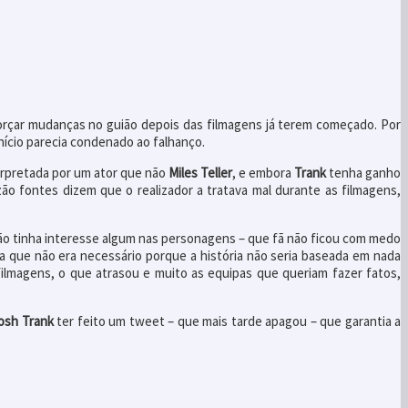
orçar mudanças no guião depois das filmagens já terem começado. Por
ício parecia condenado ao falhanço.
rpretada por um ator que não
Miles Teller
, e embora
Trank
tenha ganho
ão fontes dizem que o realizador a tratava mal durante as filmagens,
 não tinha interesse algum nas personagens – que fã não ficou com medo
a que não era necessário porque a história não seria baseada em nada
filmagens, o que atrasou e muito as equipas que queriam fazer fatos,
osh Trank
ter feito um tweet – que mais tarde apagou – que garantia a