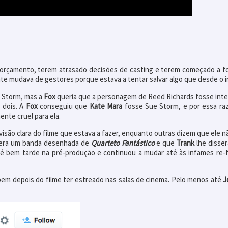
o orçamento, terem atrasado decisões de casting e terem começado a f
e mudava de gestores porque estava a tentar salvar algo que desde o in
 Storm, mas a
Fox
queria que a personagem de Reed Richards fosse inte
 dois. A
Fox
conseguiu que
Kate Mara
fosse Sue Storm, e por essa raz
nte cruel para ela.
visão clara do filme que estava a fazer, enquanto outras dizem que ele
lera um banda desenhada de
Quarteto Fantástico
e que
Trank
lhe disser
até bem tarde na pré-produção e continuou a mudar até às infames re-
em depois do filme ter estreado nas salas de cinema. Pelo menos até
J