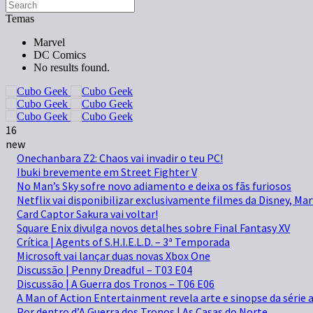
Temas
Marvel
DC Comics
No results found.
16
new
Onechanbara Z2: Chaos vai invadir o teu PC!
Ibuki brevemente em Street Fighter V
No Man’s Sky sofre novo adiamento e deixa os fãs furiosos
Netflix vai disponibilizar exclusivamente filmes da Disney, Mar
Card Captor Sakura vai voltar!
Square Enix divulga novos detalhes sobre Final Fantasy XV
Crítica | Agents of S.H.I.E.L.D. – 3ª Temporada
Microsoft vai lançar duas novas Xbox One
Discussão | Penny Dreadful – T03 E04
Discussão | A Guerra dos Tronos – T06 E06
A Man of Action Entertainment revela arte e sinopse da séri
Por dentro d’A Guerra dos Tronos | As Casas do Norte