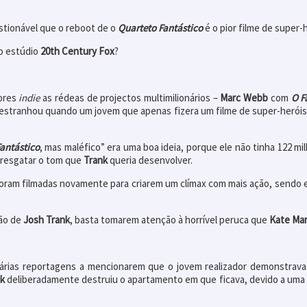
estionável que o reboot de o
Quarteto Fantástico
é o pior filme de super-
o estúdio
20th Century Fox
?
dores
indie
as rédeas de projectos multimilionários –
Marc Webb
com
O F
estranhou quando um jovem que apenas fizera um filme de super-heróis c
antástico
, mas maléfico” era uma boa ideia, porque ele não tinha 122 m
u resgatar o tom que
Trank
queria desenvolver.
s foram filmadas novamente para criarem um clímax com mais ação, sendo 
ção de
Josh Trank
, basta tomarem atenção à horrível peruca que
Kate Ma
rias reportagens a mencionarem que o jovem realizador demonstrava
k
deliberadamente destruiu o apartamento em que ficava, devido a uma 