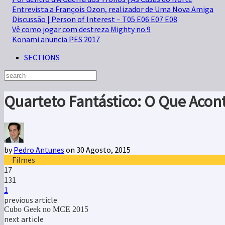
Entrevista a François Ozon, realizador de Uma Nova Amiga
Discussão | Person of Interest – T05 E06 E07 E08
Vê como jogar com destreza Mighty no.9
Konami anuncia PES 2017
SECTIONS
Quarteto Fantástico: O Que Acon
by
Pedro Antunes
on 30 Agosto, 2015
Filmes
17
131
1
previous article
Cubo Geek no MCE 2015
next article