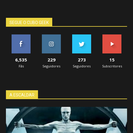
SEGUE O CUBO GEEK
6,535
229
273
15
Fãs
Seguidores
Seguidores
Subscritores
A ESCALDAR