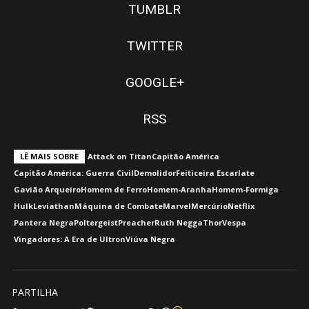
TUMBLR
TWITTER
GOOGLE+
RSS
LÊ MAIS SOBRE
Attack on Titan
Capitão América
Capitão América: Guerra Civil
Demolidor
Feiticeira Escarlate
Gavião Arqueiro
Homem de Ferro
Homem-Aranha
Homem-Formiga
Hulk
Leviathan
Máquina de Combate
Marvel
Mercúrio
Netflix
Pantera Negra
Poltergeist
Preacher
Ruth Negga
Thor
Vespa
Vingadores: A Era de Ultron
Viúva Negra
PARTILHA