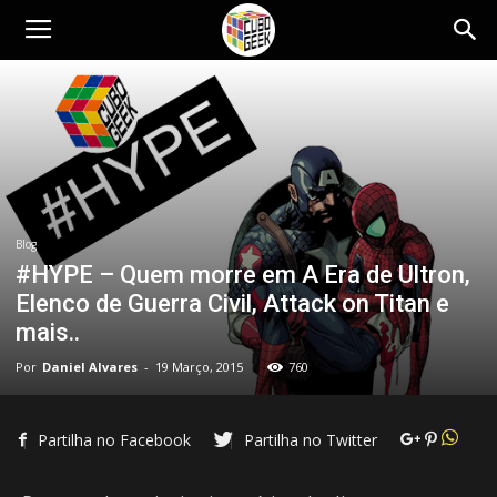
Cubo
Geek
Blog
#HYPE – Quem morre em A Era de Ultron,
Elenco de Guerra Civil, Attack on Titan e
mais..
Por
Daniel Alvares
-
19 Março, 2015
760
Partilha no Facebook
Partilha no Twitter