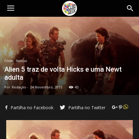
Cubo
Geek
Filmes
Notícias
Alien 5 traz de volta Hicks e uma Newt
adulta
Por
Redação
-
24 Novembro, 2015
45
Partilha no Facebook
Partilha no Twitter