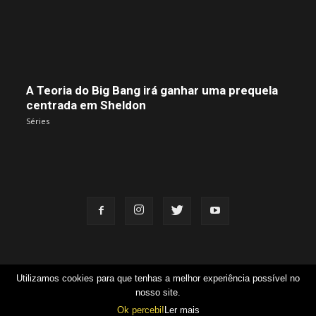
A Teoria do Big Bang irá ganhar uma prequela
centrada em Sheldon
Séries
Utilizamos cookies para que tenhas a melhor experiência possível no
Equipa
Contacto
FAQ
Candidaturas
Termos e Condições
nosso site.
© Cubo Geek, todos os direitos reservados
Ok percebi!
Ler mais