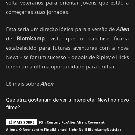
volta veteranos para orientar jovens que estão a
começar as suas jornadas.
Esta seria um direção lógica para a versão de
Alien
de
Blomkamp
, visto que o franchise ficaria
estabelecido para futuras aventuras com a nova
Newt – se for um sucesso – depois de Ripley e Hicks
terem uma última oportunidade para brilhar.
Lê mais sobre
Alien
.
Que atriz gostariam de ver a interpretar Newt no novo
filme?
LÊ MAIS SOBRE
20th Century Fox
Alien
Alien: Covenant
Aliens: O Reencontro Final
Michael Biehn
Neill Blomkamp
Notícias