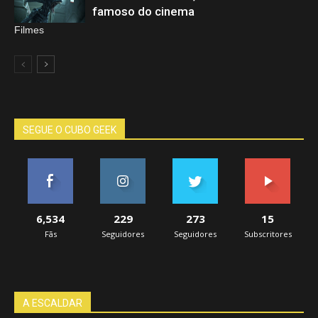
famoso do cinema
Filmes
SEGUE O CUBO GEEK
6,534
229
273
15
Fãs
Seguidores
Seguidores
Subscritores
A ESCALDAR