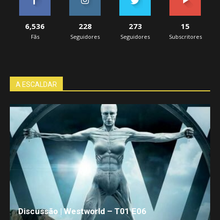
6,536
228
273
15
Fãs
Seguidores
Seguidores
Subscritores
A ESCALDAR
Discussão | Westworld – T01 E06