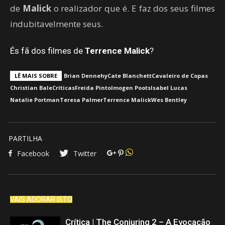
de
Malick
o realizador que é. E faz dos seus filmes
indubitavelmente seus.
És fã dos filmes de
Terrence Malick
?
LÊ MAIS SOBRE
Brian Dennehy
Cate Blanchett
Cavaleiro de Copas
Christian Bale
Críticas
Freida Pinto
Imogen Poots
Isabel Lucas
Natalie Portman
Teresa Palmer
Terrence Malick
Wes Bentley
PARTILHA
Facebook
Twitter
VAIS ADORAR ISTO
Crítica | The Conjuring 2 – A Evocação