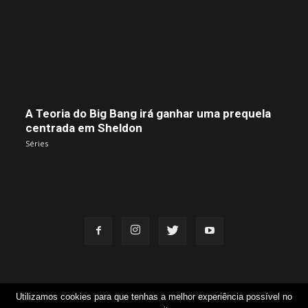
A Teoria do Big Bang irá ganhar uma prequela
centrada em Sheldon
Séries
Utilizamos cookies para que tenhas a melhor experiência possível no
Equipa
Contacto
FAQ
Candidaturas
Termos e Condições