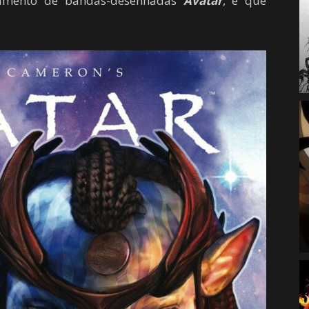
çamento de bandas-desenhadas
Avatar
, e que