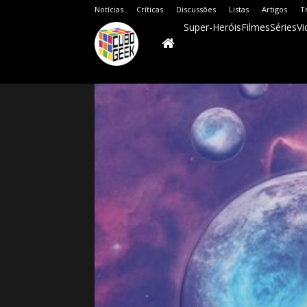
Notícias
Críticas
Discussões
Listas
Artigos
T
Super-Heróis
Filmes
Séries
Vi
Cubo
Geek