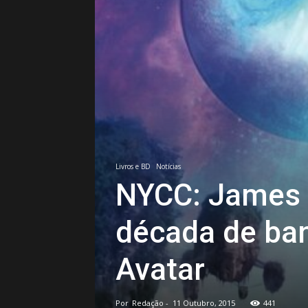
Livros e BD
Notícias
NYCC: James
década de ba
Avatar
Por
Redação
-
11 Outubro, 2015
441