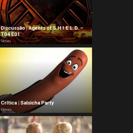
Discussão | Agents of S.H.I.E.L.D. –
T04 E01
Séries
Crítica | Salsicha Party
Filmes