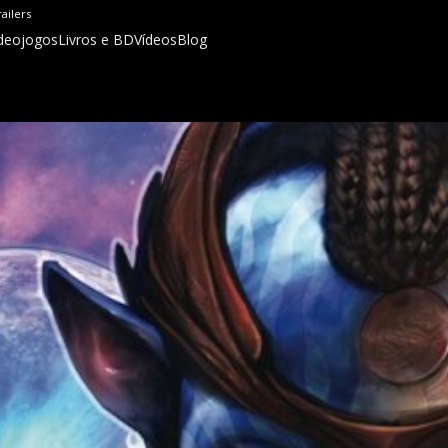
railers
deojogos
Livros e BD
Vídeos
Blog