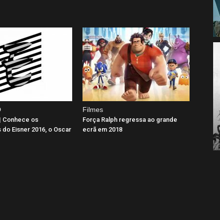
D
Filmes
| Conhece os
Força Ralph regressa ao grande
do Eisner 2016, o Oscar
ecrã em 2018