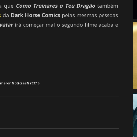
da que
Como Treinares o Teu Dragão
também
s
da
Dark Horse Comics
pelas mesmas pessoas
vatar
irá começar mal o segundo filme acaba e
ameron
Notícias
NYCC15