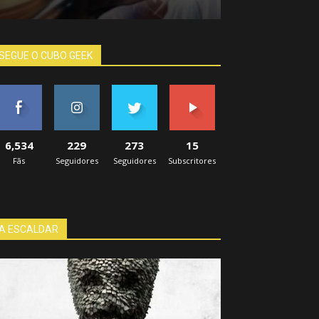
SEGUE O CUBO GEEK
6,534
229
273
15
Fãs
Seguidores
Seguidores
Subscritores
A ESCALDAR