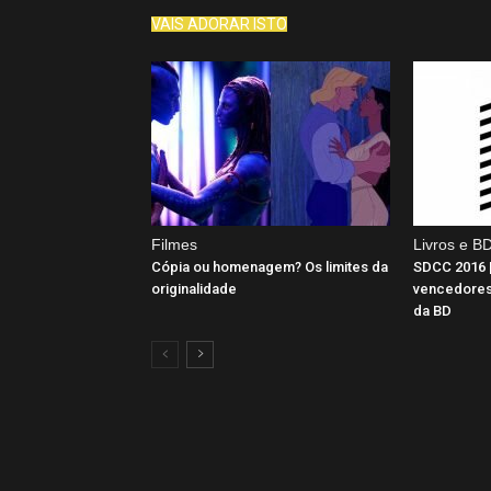
VAIS ADORAR ISTO
Filmes
Livros e B
Cópia ou homenagem? Os limites da
SDCC 2016 
originalidade
vencedores 
da BD