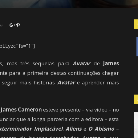
er
LLyzc” fs=”1″]
, mas três sequelas para
Avatar
de
James
ante para a primeira destas continuações chegar
 seguir mais histórias
Avatar
e aprender mais
r
James Cameron
esteve presente – via vídeo – no
nciar que a longa parceria com a editora – esta
xterminador Implacável
,
Aliens
e
O Abismo
–