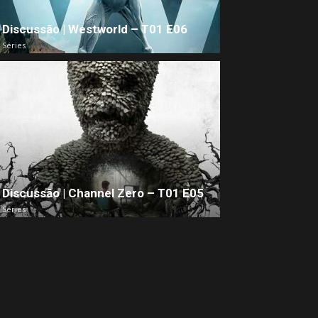
Discussão | Westworld – T01 E06
Séries
Discussão | Channel Zero – T01 E05
Séries