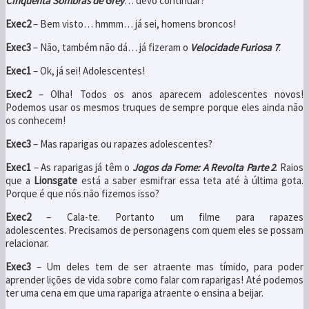
Cinquenta Sombras de Grey
… devo continuar?
Exec2
– Bem visto… hmmm… já sei, homens broncos!
Exec3
– Não, também não dá… já fizeram o
Velocidade Furiosa 7
.
Exec1
– Ok, já sei! Adolescentes!
Exec2
– Olha! Todos os anos aparecem adolescentes novos!
Podemos usar os mesmos truques de sempre porque eles ainda não
os conhecem!
Exec3
– Mas raparigas ou rapazes adolescentes?
Exec1
– As raparigas já têm o
Jogos da Fome: A Revolta Parte 2
. Raios
que a
Lionsgate
está a saber esmifrar essa teta até à última gota.
Porque é que nós não fizemos isso?
Exec2
– Cala-te. Portanto um filme para rapazes
adolescentes. Precisamos de personagens com quem eles se possam
relacionar.
Exec3
– Um deles tem de ser atraente mas tímido, para poder
aprender lições de vida sobre como falar com raparigas! Até podemos
ter uma cena em que uma rapariga atraente o ensina a beijar.