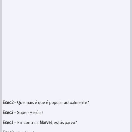
Exec2
– Que mais é que é popular actualmente?
Exec3
– Super-Heróis?
Exec1
– E ir contra a
Marvel
, estás parvo?