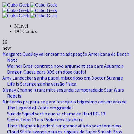
Marvel
DC Comics
16
new
Margaret Qualley vai entrar na adaptação Americana de Death
Note
Warner Bros. contrata novo argumentista para Aquaman
Dragon Quest para 3DS em dose dupla!
Amy Landecker ganha papel misterioso em Doctor Strange
Life is Strange ganha versão física
Disney Channel transmite segunda temporada de Star Wars
Rebels
Nintendo prepara-se para festejar o trigésimo aniversário de
The Legend of Zelda em grande!
Suicide Squad será o que se chama de Hard PG-13
Sexta-Feira 13 e o Poder dos Slashers
Thor: Ragnarok poderá ter grande vilã do sexo feminino
Cloud Strife avança para os ringues de Super Smash Bros