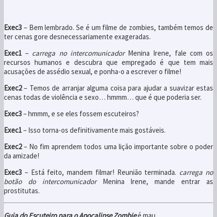
Exec3
– Bem lembrado. Se é um filme de zombies, também temos de
ter cenas gore desnecessariamente exageradas.
Exec1
–
carrega no intercomunicador
Menina Irene, fale com os
recursos humanos e descubra que empregado é que tem mais
acusações de assédio sexual, e ponha-o a escrever o filme!
Exec2
– Temos de arranjar alguma coisa para ajudar a suavizar estas
cenas todas de violência e sexo… hmmm… que é que poderia ser.
Exec3
– hmmm, e se eles fossem escuteiros?
Exec1
– Isso torna-os definitivamente mais gostáveis.
Exec2
– No fim aprendem todos uma lição importante sobre o poder
da amizade!
Exec3
– Está feito, mandem filmar! Reunião terminada.
carrega no
botão do intercomunicador
Menina Irene, mande entrar as
prostitutas.
Guia do Escuteiro para o Apocalipse Zombie
é mau.