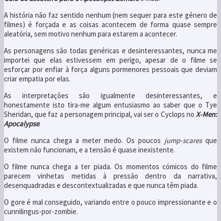
A história não faz sentido nenhum (nem sequer para este género de
filmes) é forçada e as coisas acontecem de forma quase sempre
aleatória, sem motivo nenhum para estarem a acontecer.
As personagens são todas genéricas e desinteressantes, nunca me
importei que elas estivessem em perigo, apesar de o filme se
esforçar por enfiar à força alguns pormenores pessoais que deviam
criar empatia por elas.
As interpretações são igualmente desinteressantes, e
honestamente isto tira-me algum entusiasmo ao saber que o Tye
Sheridan, que faz a personagem principal, vai ser o Cyclops no
X-Men:
Apocalypse
.
O filme nunca chega a meter medo. Os poucos
jump-scares
que
existem não funcionam, e a tensão é quase inexistente.
O filme nunca chega a ter piada. Os momentos cómicos do filme
parecem vinhetas metidas à pressão dentro da narrativa,
desenquadradas e descontextualizadas e que nunca têm piada.
O gore é mal conseguido, variando entre o pouco impressionante e o
cunnilingus-por-zombie.