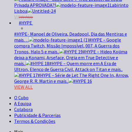
Privada APROVADA?!
Labirinto
Lisboa
VIEW ALL
#HYPE
#HYPE- Manoel de Oliveira, Deadpool, Dia das Mentiras e
mais…
#HYPE – Google
compra Twitch, Missão Impossível, 007, A Guerra dos
Tronos, Halo 5 e mais..
#HYPE – Hideo Kojima
deixa a Konami, Arseface, Orgia em True Detective e
mais..
#HYPE – Quem morre em A Era de
Ultron, Elenco de Guerra Civil, Attack on Titan e mais..
#HYPE – Série de Let The Right One In, Arrow,
George R. R. Martin e mais..
VIEW ALL
O Cubo
A Equipa
Colabora
Publicidade & Parcerias
Termos & Condições
Mais