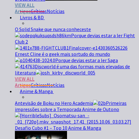
VIEW ALL
Artigos
Críticas
Notícias
Livros & BD
O Solid Snake que nunca conheceste
Porque devias estar a ler Fight
Club 2
Ernest Cline é o geek mais sortudo do mundo
Porque devias estar a ler Saga
Discworld é uma das formas mais elevadas de
literatura
VIEW ALL
Artigos
Críticas
Notícias
Anime & Manga
Antevisão de Boku no Hero Academia
Primeiras
impressões sobre a Temporada Anime de Outono
Desafio Cubo #1 – Top 10 Anime & Manga