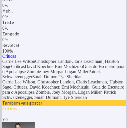
0%
Meh...
0%
Triste
0%
Zangado
0%
Revolta!
100%
Críticas
Carrie Lee WilsonChristopher LandonCloris Leachman¸ Halston
SageCríticasDavid KoechnerEmi MochizukiGuia do Escuteiro para
o Apocalipse ZombieJoey MorganLogan MillerPatrick
SchwarzeneggerSarah DumontTye Sheridan
Carrie Lee Wilson, Christopher Landon, Cloris Leachman¸ Halston
Sage, Críticas, David Koechner, Emi Mochizuki, Guia do Escuteiro
para o Apocalipse Zombie, Joey Morgan, Logan Miller, Patrick
Schwarzenegger, Sarah Dumont, Tye Sheridan
Também vais gostar
Críticas
7.0