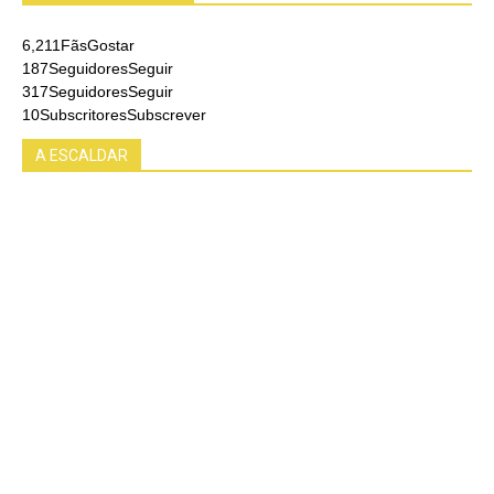
6,211
Fãs
Gostar
187
Seguidores
Seguir
317
Seguidores
Seguir
10
Subscritores
Subscrever
A ESCALDAR