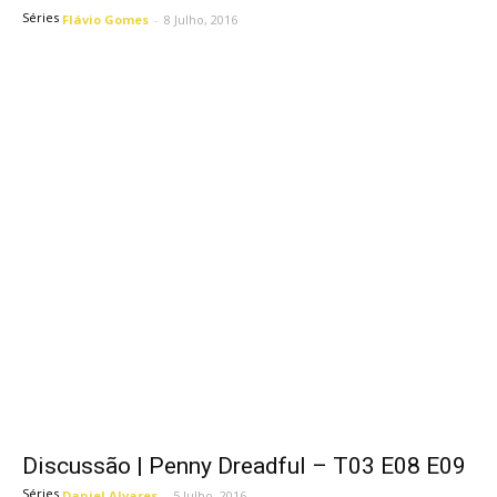
Séries
Flávio Gomes
-
8 Julho, 2016
Discussão | Penny Dreadful – T03 E08 E09
Séries
Daniel Alvares
-
5 Julho, 2016