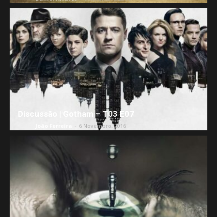
Discussão | Gotham – T03 E07
Séries
João Ferreira
-
6 Novembro, 2016