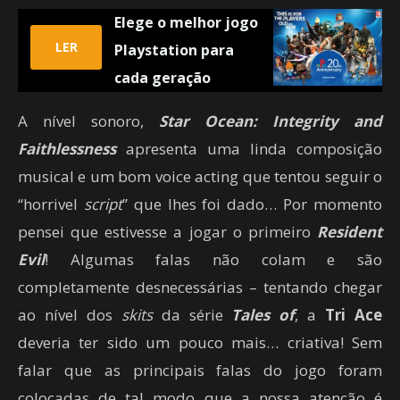
Elege o melhor jogo
LER
Playstation para
cada geração
A nível sonoro,
Star Ocean: Integrity and
Faithlessness
apresenta uma linda composição
musical e um bom voice acting que tentou seguir o
“horrivel
script
” que lhes foi dado… Por momento
pensei que estivesse a jogar o primeiro
Resident
Evil
! Algumas falas não colam e são
completamente desnecessárias – tentando chegar
ao nível dos
skits
da série
Tales of
, a
Tri Ace
deveria ter sido um pouco mais… criativa! Sem
falar que as principais falas do jogo foram
colocadas de tal modo que a nossa atenção é