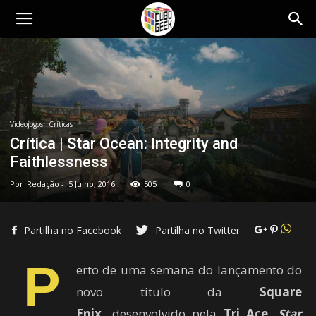
Cubo
Geek
Videojogos
Críticas
Crítica | Star Ocean: Integrity and
Faithlessness
Por
Redação
-
5 Julho, 2016
505
0
Partilha no Facebook
Partilha no Twitter
P
erto de uma semana do lançamento do
novo título da
Square
Enix,
desenvolvido pela
Tri Ace
,
Star