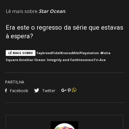
Lê mais sobre
Star Ocean
.
Era este o regresso da série que estavas
à espera?
LÊ MAIS SOBRE
Faykreed
Fidel
Kronos
Miki
Playstation 4
Relia
Square-Enix
Star Ocean: Integrity and Faithlessness
Tri-Ace
PARTILHA
Facebook
Twitter