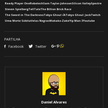
Ready Player One
Robotech
Sam Taylor-Johnson
Silicon Valley
Spectre
Steven Spielberg
TellTale
The Billion Brick Race
The Sword in The Darkness
Tokyo Ghoul √A
Tokyo Ghoul: Jack
Twitch
Uma Morte Súbita
Velas Negras
Wakako-Zake
Yip Man 3
Youtube
PARTILHA
Facebook
Twitter
Daniel Alvares