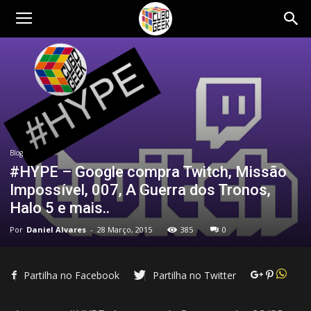
Cubo
Geek
Blog
#HYPE – Google compra Twitch, Missão
Impossível, 007, A Guerra dos Tronos,
Halo 5 e mais..
Por
Daniel Alvares
-
28 Março, 2015
385
0
Partilha no Facebook
Partilha no Twitter