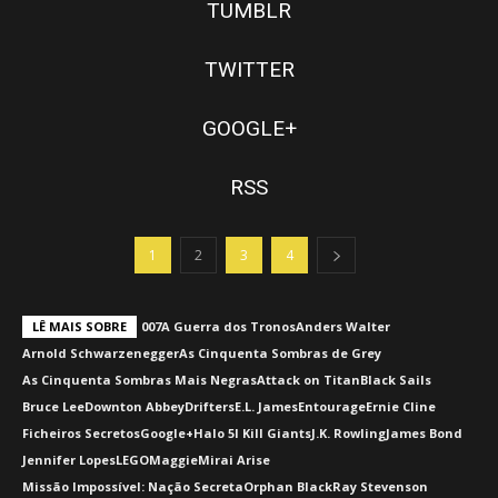
TUMBLR
TWITTER
GOOGLE+
RSS
1
2
3
4
LÊ MAIS SOBRE
007
A Guerra dos Tronos
Anders Walter
Arnold Schwarzenegger
As Cinquenta Sombras de Grey
As Cinquenta Sombras Mais Negras
Attack on Titan
Black Sails
Bruce Lee
Downton Abbey
Drifters
E.L. James
Entourage
Ernie Cline
Ficheiros Secretos
Google+
Halo 5
I Kill Giants
J.K. Rowling
James Bond
Jennifer Lopes
LEGO
Maggie
Mirai Arise
Missão Impossível: Nação Secreta
Orphan Black
Ray Stevenson