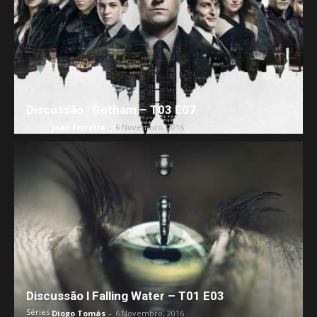
Discussão | Gotham – T03 E07
Séries
João Ferreira
-
6 Novembro, 2016
Discussão l Falling Water – T01 E03
Séries
Diogo Tomás
-
6 Novembro, 2016