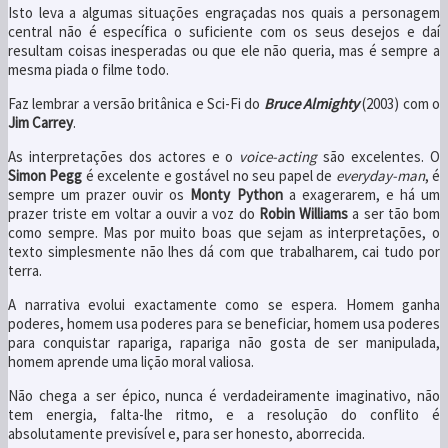
As interpretações dos actores e o
voice-acting
são excelentes. O
Simon Pegg
é excelente e gostável no seu papel de
everyday-man
, é
sempre um prazer ouvir os
Monty Python
a exagerarem, e há um
prazer triste em voltar a ouvir a voz do
Robin Williams
a ser tão bom
como sempre. Mas por muito boas que sejam as interpretações, o
texto simplesmente não lhes dá com que trabalharem, cai tudo por
terra.
A narrativa evolui exactamente como se espera. Homem ganha
poderes, homem usa poderes para se beneficiar, homem usa poderes
para conquistar rapariga, rapariga não gosta de ser manipulada,
homem aprende uma lição moral valiosa.
Não chega a ser épico, nunca é verdadeiramente imaginativo, não
tem energia, falta-lhe ritmo, e a resolução do conflito é
absolutamente previsível e, para ser honesto, aborrecida.
Em todos os outros aspectos o filme é só medíocre.
A realização não impressiona, a fotografia é meramente competente,
a música está lá para preencher os silêncios, a direcção de arte não é
chamativa.
O filme não é mau, mas para mim foi uma desilusão.