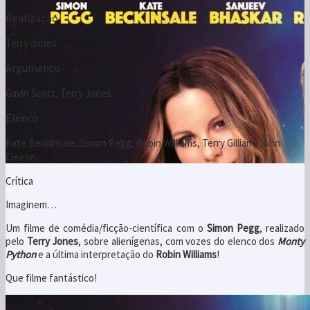
Gavin Scott, Terry Jones
Elenco
Kate Beckinsale, Simon Pegg, Robin Williams, Terry Gilliam, John
Cleese,
Crítica
Imaginem…
Um filme de comédia/ficção-científica com o
Simon Pegg
, realizado
pelo
Terry Jones
, sobre alienígenas, com vozes do elenco dos
Monty
Python
e a última interpretação do
Robin Williams
!
Que filme fantástico!