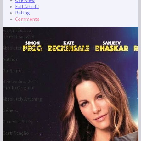
Absolutely Anything - Uma Comédia Intergaláctica
Author
Gui Santos
3 Setembro, 2015
Título Original
Absolutely Anything
Género
Comédia, Sci-Fi
Certificação
M/12
Estreia
27 de Agosto de 2015
País | Ano