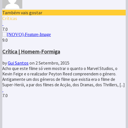
9.0
Crítica | Homem-Formiga
by
Gui Santos
on 2 Setembro, 2015
Acho que este filme só vem mostrar o quanto o Marvel Studios, o
Kevin Feige e o realizador Peyton Reed compreendem o género.
Antigamente um dos géneros de filme que existia era o filme de
Super-Herói, a par dos filmes de Acção, dos Dramas, dos Thrillers, [...]
7.0
Crítica | Himitsu: The Revelation
by Mónica Martins
on 1 Setembro, 2015
Estava a ler recomendações para quem gosta de Psycho Pass quando
encontrei Himitsu, uma série psicológica, que me interessou