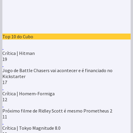
Crítica | Hitman
19
Jogo de Battle Chasers vai acontecer e é financiado no
Kickstarter
17
Crítica | Homem-Formiga
12
Próximo filme de Ridley Scott é mesmo Prometheus 2
11
Crítica | Tokyo Magnitude 8.0
10
Bourne 5 irá passar-se num mundo pós-Snowden
10
Primeira imagem oficial de Assassin’s Creed
10