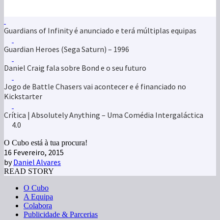
Daniel Craig fala sobre Bond e o seu futuro
Jogo de Battle Chasers vai acontecer e é financiado no
Kickstarter
Crítica | Absolutely Anything – Uma Comédia Intergaláctica
4.0
O Cubo está à tua procura!
16 Fevereiro, 2015
by
Daniel Alvares
READ STORY
O Cubo
A Equipa
Colabora
Publicidade & Parcerias
Termos & Condições
Filmes
Séries
Jogos & Tecnologia
Livros & BD
Anime & Manga
Blog