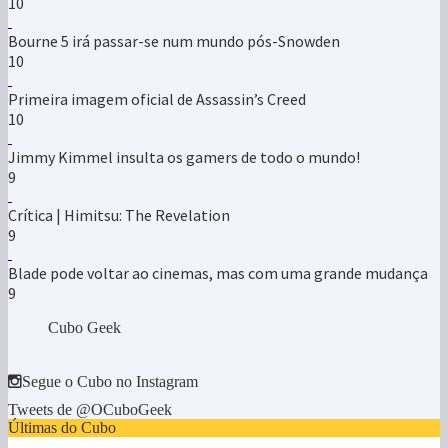
Jimmy Kimmel insulta os gamers de todo o mundo!
9
Crítica | Himitsu: The Revelation
9
Blade pode voltar ao cinemas, mas com uma grande mudança
9
Cubo Geek
Segue o Cubo no Instagram
Tweets de @OCuboGeek
Últimas do Cubo
Guardians of Infinity é anunciado e terá múltiplas equipas
Guardian Heroes (Sega Saturn) – 1996