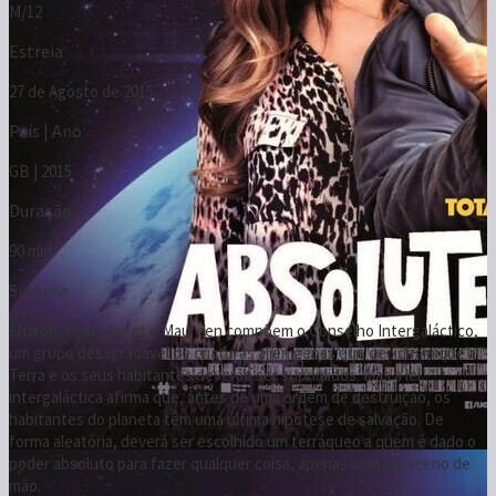
GB | 2015
Duração
90 min
Sinopse
Sharon, Kylie, Janet e Maureen compõem o Conselho Intergaláctico,
um grupo desagradável de criaturas alienígenas que decidiram que a
Terra e os seus habitantes deverão ser suprimidos. Mas a lei
intergaláctica afirma que, antes de uma ordem de destruição, os
habitantes do planeta têm uma última hipótese de salvação. De
forma aleatória, deverá ser escolhido um terráqueo a quem é dado o
poder absoluto para fazer qualquer coisa, apenas com um aceno de
mão.
Realização
Terry Jones
Argumento