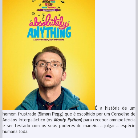
É a história de um
homem frustrado (
Simon Pegg
) que é escolhido por um Conselho de
Anciãos Intergaláctico (os
Monty Python
) para receber omnipotência
e ser testado com os seus poderes de maneira a julgar a espécie
humana toda.
Isto leva a algumas situações engraçadas nos quais a personagem
central não é específica o suficiente com os seus desejos e daí
resultam coisas inesperadas ou que ele não queria, mas é sempre a
mesma piada o filme todo.
Faz lembrar a versão britânica e Sci-Fi do
Bruce Almighty
(2003) com o
Jim Carrey
.