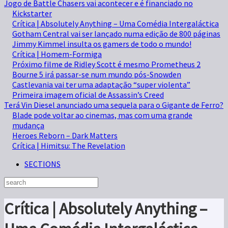
Jogo de Battle Chasers vai acontecer e é financiado no
Kickstarter
Crítica | Absolutely Anything – Uma Comédia Intergaláctica
Gotham Central vai ser lançado numa edição de 800 páginas
Jimmy Kimmel insulta os gamers de todo o mundo!
Crítica | Homem-Formiga
Próximo filme de Ridley Scott é mesmo Prometheus 2
Bourne 5 irá passar-se num mundo pós-Snowden
Castlevania vai ter uma adaptação “super violenta”
Primeira imagem oficial de Assassin’s Creed
Terá Vin Diesel anunciado uma sequela para o Gigante de Ferro?
Blade pode voltar ao cinemas, mas com uma grande
mudança
Heroes Reborn – Dark Matters
Crítica | Himitsu: The Revelation
SECTIONS
Crítica | Absolutely Anything –