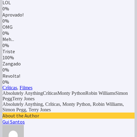
0%
Triste
100%
Zangado
0%
Revolta!
0%
Críticas
,
Filmes
Absolutely AnythingCríticasMonty PythonRobin WilliamsSimon
PeggTerry Jones
Absolutely Anything, Críticas, Monty Python, Robin Williams,
Simon Pegg, Terry Jones
About the Author
Gui Santos
Também vais gostar
Críticas
7.0