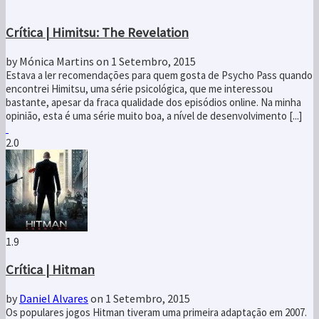
bastante, apesar da fraca qualidade dos episódios online. Na minha
opinião, esta é uma série muito boa, a nível de desenvolvimento [...]
2.0
1.9
Crítica | Hitman
by
Daniel Alvares
on 1 Setembro, 2015
Os populares jogos Hitman tiveram uma primeira adaptação em 2007.
O filme não foi um sucesso de critica mas até tinha algumas
qualidades, entre elas a fidelidade com o seu produto de origem, os
jogos. Este novo Hitman encabeçado pelo eterno Peter Quinn de [...]