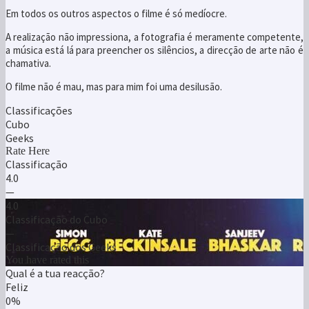
Classificações
Cubo
Geeks
Rate Here
Classificação
4.0
—
4.0
Classificação do Cubo
—
Classificação dos Geeks
You have rated this
Qual é a tua reacção?
Feliz
0%
LOL
0%
Aprovado!
0%
OMG
0%
Meh...