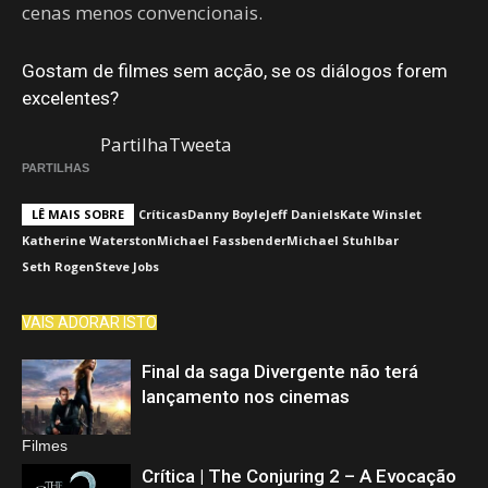
cenas menos convencionais.
Gostam de filmes sem acção, se os diálogos forem
excelentes?
Partilha
Tweeta
PARTILHAS
LÊ MAIS SOBRE
Críticas
Danny Boyle
Jeff Daniels
Kate Winslet
Katherine Waterston
Michael Fassbender
Michael Stuhlbar
Seth Rogen
Steve Jobs
VAIS ADORAR ISTO
Final da saga Divergente não terá
lançamento nos cinemas
Filmes
Crítica | The Conjuring 2 – A Evocação