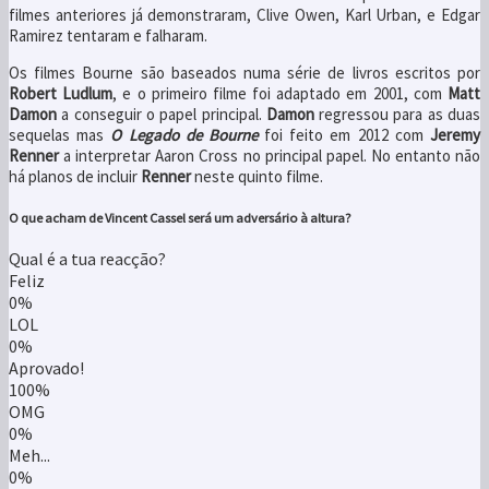
filmes anteriores já demonstraram, Clive Owen, Karl Urban, e Edgar
Ramirez tentaram e falharam.
Os filmes Bourne são baseados numa série de livros escritos por
Robert Ludlum
, e o primeiro filme foi adaptado em 2001, com
Matt
Damon
a conseguir o papel principal.
Damon
regressou para as duas
sequelas mas
O Legado de Bourne
foi feito em 2012 com
Jeremy
Renner
a interpretar Aaron Cross no principal papel. No entanto não
há planos de incluir
Renner
neste quinto filme.
O que acham de Vincent Cassel será um adversário à altura?
Qual é a tua reacção?
Feliz
0%
LOL
0%
Aprovado!
100%
OMG
0%
Meh...
0%