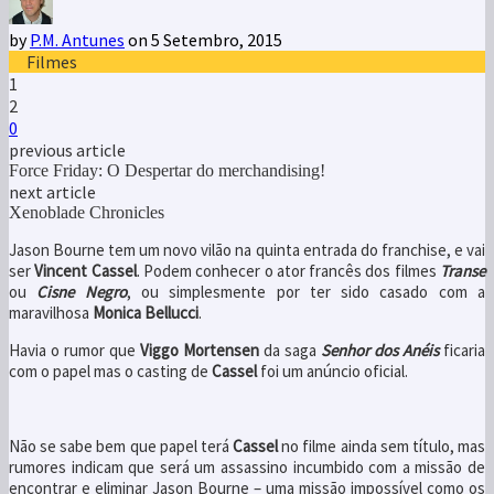
by
P.M. Antunes
on 5 Setembro, 2015
Filmes
1
2
0
previous article
Force Friday: O Despertar do merchandising!
next article
Xenoblade Chronicles
Jason Bourne tem um novo vilão na quinta entrada do franchise, e vai
ser
Vincent Cassel
. Podem conhecer o ator francês dos filmes
Transe
ou
Cisne Negro
, ou simplesmente por ter sido casado com a
maravilhosa
Monica Bellucci
.
Havia o rumor que
Viggo Mortensen
da saga
Senhor dos Anéis
ficaria
com o papel mas o casting de
Cassel
foi um anúncio oficial.
Não se sabe bem que papel terá
Cassel
no filme ainda sem título, mas
rumores indicam que será um assassino incumbido com a missão de
encontrar e eliminar Jason Bourne – uma missão impossível como os