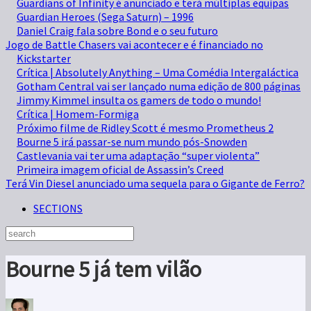
Guardians of Infinity é anunciado e terá múltiplas equipas
Guardian Heroes (Sega Saturn) – 1996
Daniel Craig fala sobre Bond e o seu futuro
Jogo de Battle Chasers vai acontecer e é financiado no
Kickstarter
Crítica | Absolutely Anything – Uma Comédia Intergaláctica
Gotham Central vai ser lançado numa edição de 800 páginas
Jimmy Kimmel insulta os gamers de todo o mundo!
Crítica | Homem-Formiga
Próximo filme de Ridley Scott é mesmo Prometheus 2
Bourne 5 irá passar-se num mundo pós-Snowden
Castlevania vai ter uma adaptação “super violenta”
Primeira imagem oficial de Assassin’s Creed
Terá Vin Diesel anunciado uma sequela para o Gigante de Ferro?
SECTIONS
Bourne 5 já tem vilão