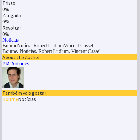
Triste
0%
Zangado
0%
Revolta!
0%
Notícias
BourneNotíciasRobert LudlumVincent Cassel
Bourne, Notícias, Robert Ludlum, Vincent Cassel
About the Author
P.M. Antunes
Também vais gostar
Bourne
Notícias