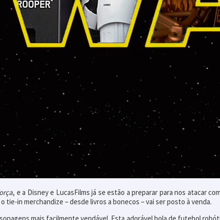
Força
, e a Disney e LucasFilms já se estão a preparar para nos atacar co
tie-in merchandize – desde livros a bonecos – vai ser posto à venda.
nagens mais facilmente vendável. Esta adorável bola de futebol robóti