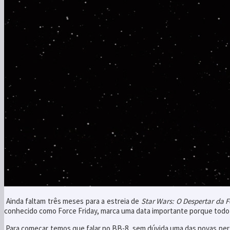
Ainda faltam três meses para a estreia de
Star Wars: O Despertar da 
conhecido como Force Friday, marca uma data importante porque todo o 
Para começar temos que falar no BB-8, sem dúvida uma das novas perso