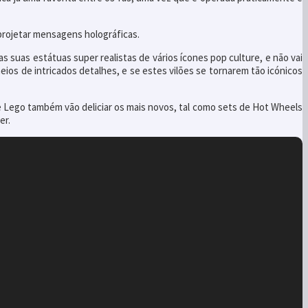
projetar mensagens holográficas.
 suas estátuas super realistas de vários ícones pop culture, e não vai
eios de intricados detalhes, e se estes vilões se tornarem tão icónicos
de Lego também vão deliciar os mais novos, tal como sets de Hot Wheels
er.