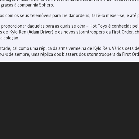
, graças à companhia Sphero.
 com os seus telemóveis para lhe dar ordens, fazê-lo mexer-se, e até 
proporcionar daquelas para as quais se olha – Hot Toys é conhecida pelas
as de Kylo Ren (
Adam Driver
) e os novos stormtroopers da First Order, ch
a coleção.
ntade, tal como uma réplica da arma vermelha de Kylo Ren. Vários sets 
Wars
de sempre, uma réplica dos blasters dos stormtroopers da First Ord