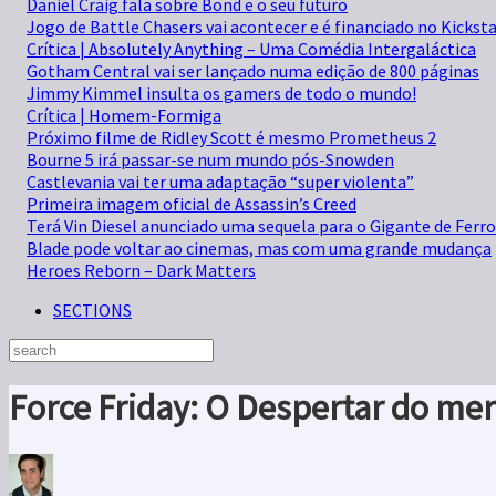
Daniel Craig fala sobre Bond e o seu futuro
Jogo de Battle Chasers vai acontecer e é financiado no Kickst
Crítica | Absolutely Anything – Uma Comédia Intergaláctica
Gotham Central vai ser lançado numa edição de 800 páginas
Jimmy Kimmel insulta os gamers de todo o mundo!
Crítica | Homem-Formiga
Próximo filme de Ridley Scott é mesmo Prometheus 2
Bourne 5 irá passar-se num mundo pós-Snowden
Castlevania vai ter uma adaptação “super violenta”
Primeira imagem oficial de Assassin’s Creed
Terá Vin Diesel anunciado uma sequela para o Gigante de Ferr
Blade pode voltar ao cinemas, mas com uma grande mudança
Heroes Reborn – Dark Matters
SECTIONS
Force Friday: O Despertar do me