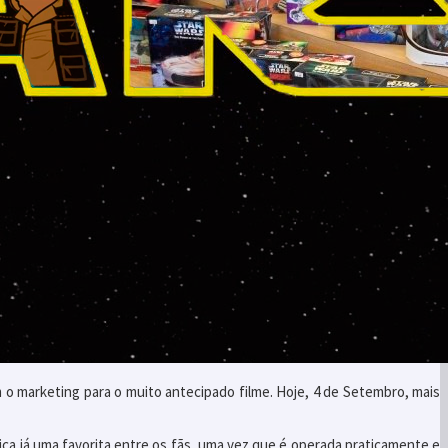
m o marketing para o muito antecipado filme. Hoje, 4 de Setembro, mais
ca já uma favorita entre os fãs, uma vez que é operada praticamente e