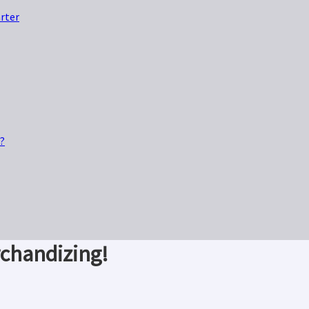
arter
o?
rchandizing!