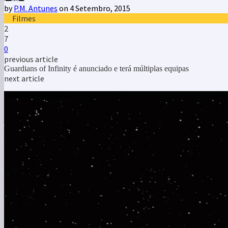
by
P.M. Antunes
on 4 Setembro, 2015
Filmes
2
7
0
previous article
Guardians of Infinity é anunciado e terá múltiplas equipas
next article