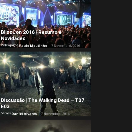
BlizzCon 2016 | Resumo e
Novidades
Videojogos
Paulo Moutinho
-
7 Novembro, 2016
Discussão | The Walking Dead – T07
E03
Séries
Daniel Alvares
-
7 Novembro, 2016