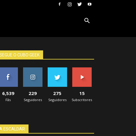
SEGUE O CUBO GEEK
6,539
229
275
15
Fãs
Seguidores
Seguidores
Subscritores
A ESCALDAR