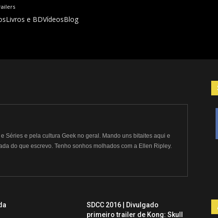
railers
os
Livros e BD
Vídeos
Blog
 Séries e pela cultura Geek no geral. Mando uns bitaites aqui e
nada do que escrevo. Tenho sonhos molhados com a Ellen Ripley.
da
SDCC 2016 | Divulgado
primeiro trailer de Kong: Skull