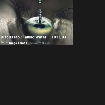
Discussão l Falling Water – T01 E03
Séries
Diogo Tomás
-
6 Novembro, 2016