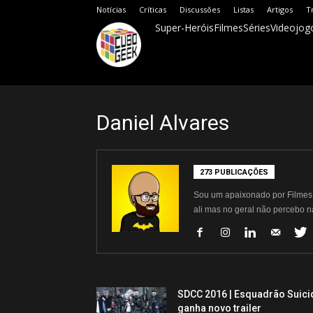
Notícias
Críticas
Discussões
Listas
Artigos
T
Super-Heróis
Filmes
Séries
Videojog
Cubo
Geek
Daniel Alvares
273 PUBLICAÇÕES
Sou um apaixonado por Filmes e
ali mas no geral não percebo 
SDCC 2016 | Esquadrão Suici
ganha novo trailer