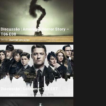
Discussão | American Horror Story –
T06 E08
Séries
Daniel Alvares
-
6 Novembro, 2016
Discussão | Gotham – T03 E07
Séries
João Ferreira
-
6 Novembro, 2016