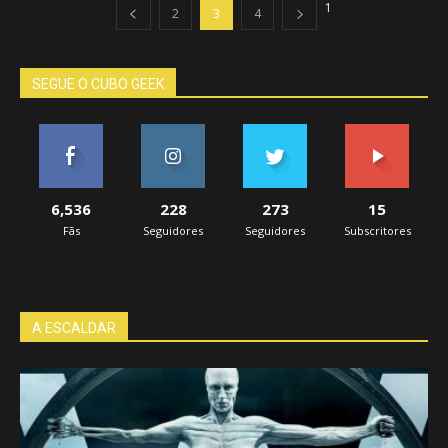
1
2
3
4
SEGUE O CUBO GEEK
6,536
228
273
15
Fãs
Seguidores
Seguidores
Subscritores
A ESCALDAR