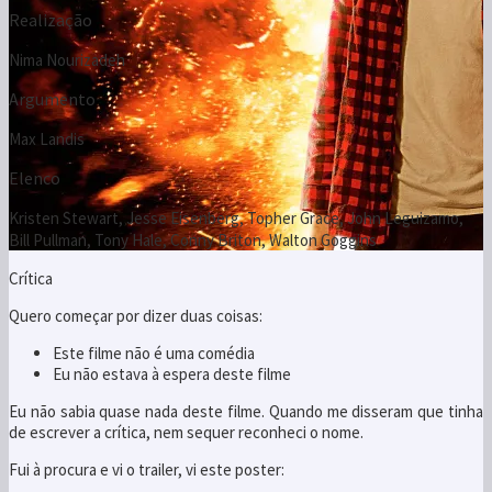
Realização
Nima Nourizadeh
Argumento
Max Landis
Elenco
Kristen Stewart, Jesse Eisenberg, Topher Grace, John Leguizamo,
Bill Pullman, Tony Hale, Conny Briton, Walton Goggins
Crítica
Quero começar por dizer duas coisas:
Este filme não é uma comédia
Eu não estava à espera deste filme
Eu não sabia quase nada deste filme. Quando me disseram que tinha
de escrever a crítica, nem sequer reconheci o nome.
Fui à procura e vi o trailer, vi este poster: