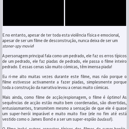
E no entanto, apesar de ter toda esta violência física e emocional,
apesar de ser um filme de desconstrução, nunca deixa de ser um
stoner-spy movie
!
A personagem principal fala como um pedrado, ele faz os erros típicos
de um pedrado, ele faz piadas de pedrado, ele passa o filme inteiro
pedrado. E essas cenas são muito cómicas, têm imensa piada!
Eu ri-me alto muitas vezes durante este filme, mas não porque o
filme estivesse activamente a fazer piadas, simplesmente porque
toda a construção da narrativa levou a cenas muito cómicas.
Mais ainda, como filme de acção/espionagem, o filme é óptimo! As
sequências de acção estão muito bem coordenadas, são divertidas,
entusiasmantes, transmitem mesmo a sensação de que ele é quase
um super-herói imparável e muito muito fixe (ele no fim até está
vestido como o James Bond e a ser um super-espião
badass
!).
O filme inclui outros aspectos típicos dos filmes de super-heróis,