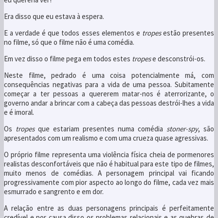
Era disso que eu estava à espera.
E a verdade é que todos esses elementos e
tropes
estão presentes
no filme, só que o filme não é uma comédia.
Em vez disso o filme pega em todos estes
tropes
e desconstrói-os.
Neste filme, pedrado é uma coisa potencialmente má, com
consequências negativas para a vida de uma pessoa. Subitamente
começar a ter pessoas a quererem matar-nos é aterrorizante, o
governo andar a brincar com a cabeça das pessoas destrói-lhes a vida
e é imoral.
Os
tropes
que estariam presentes numa comédia
stoner-spy
, são
apresentados com um realismo e com uma crueza quase agressivas.
O próprio filme representa uma violência física cheia de pormenores
realistas desconfortáveis que não é habitual para este tipo de filmes,
muito menos de comédias. A personagem principal vai ficando
progressivamente com pior aspecto ao longo do filme, cada vez mais
esmurrado e sangrento e em dor.
A relação entre as duas personagens principais é perfeitamente
credível e por causa disso os problemas relacionais e as quebras de