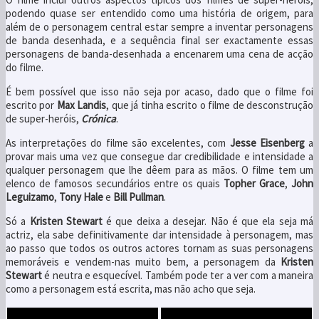
podendo quase ser entendido como uma história de origem, para
além de o personagem central estar sempre a inventar personagens
de banda desenhada, e a sequência final ser exactamente essas
personagens de banda-desenhada a encenarem uma cena de acção
do filme.
É bem possível que isso não seja por acaso, dado que o filme foi
escrito por
Max Landis
, que já tinha escrito o filme de desconstrução
de super-heróis,
Crónica
.
As interpretações do filme são excelentes, com
Jesse Eisenberg
a
provar mais uma vez que consegue dar credibilidade e intensidade a
qualquer personagem que lhe dêem para as mãos. O filme tem um
elenco de famosos secundários entre os quais
Topher Grace
,
John
Leguizamo
,
Tony Hale
e
Bill Pullman
.
Só a
Kristen Stewart
é que deixa a desejar. Não é que ela seja má
actriz, ela sabe definitivamente dar intensidade à personagem, mas
ao passo que todos os outros actores tornam as suas personagens
memoráveis e vendem-nas muito bem, a personagem da
Kristen
Stewart
é neutra e esquecível. Também pode ter a ver com a maneira
como a personagem está escrita, mas não acho que seja.