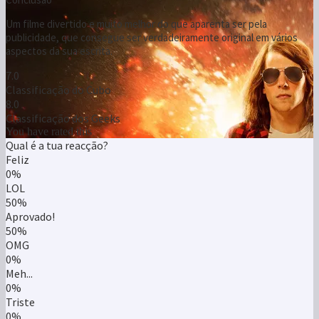
Um filme divertido e muito melhor do que aparenta ser pela
publicidade, que consegue ser verdadeiramente original em vários
aspectos da sua escrita.
7.0
Classificação do Cubo
8.0
Classificação dos Geeks
You have rated this
Qual é a tua reacção?
Feliz
0%
LOL
50%
Aprovado!
50%
OMG
0%
Meh...
0%
Triste
0%