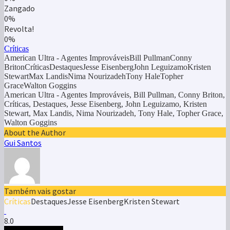
Zangado
0%
Revolta!
0%
Críticas
American Ultra - Agentes ImprováveisBill PullmanConny
BritonCríticasDestaquesJesse EisenbergJohn LeguizamoKristen
StewartMax LandisNima NourizadehTony HaleTopher
GraceWalton Goggins
American Ultra - Agentes Improváveis, Bill Pullman, Conny Briton,
Críticas, Destaques, Jesse Eisenberg, John Leguizamo, Kristen
Stewart, Max Landis, Nima Nourizadeh, Tony Hale, Topher Grace,
Walton Goggins
About the Author
Gui Santos
Também vais gostar
Críticas
Destaques
Jesse Eisenberg
Kristen Stewart
8.0