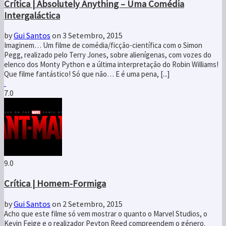
Crítica | Absolutely Anything – Uma Comédia
Intergaláctica
by
Gui Santos
on 3 Setembro, 2015
Imaginem… Um filme de comédia/ficção-científica com o Simon
Pegg, realizado pelo Terry Jones, sobre alienígenas, com vozes do
elenco dos Monty Python e a última interpretação do Robin Williams!
Que filme fantástico! Só que não… E é uma pena, [...]
7.0
9.0
Crítica | Homem-Formiga
by
Gui Santos
on 2 Setembro, 2015
Acho que este filme só vem mostrar o quanto o Marvel Studios, o
Kevin Feige e o realizador Peyton Reed compreendem o género.