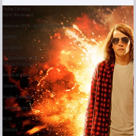
Ficha Técnica
Item Reviewed
American Ultra - Agentes Improváveis
Author
Gui Santos
11 Setembro, 2015
Título Original
American Ultra
Género
Acção, Comédia
Certificação
M/16
Estreia