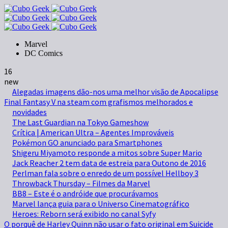
Marvel
DC Comics
16
new
Alegadas imagens dão-nos uma melhor visão de Apocalipse
Final Fantasy V na steam com grafismos melhorados e
novidades
The Last Guardian na Tokyo Gameshow
Crítica | American Ultra – Agentes Improváveis
Pokémon GO anunciado para Smartphones
Shigeru Miyamoto responde a mitos sobre Super Mario
Jack Reacher 2 tem data de estreia para Outono de 2016
Perlman fala sobre o enredo de um possível Hellboy 3
Throwback Thursday – Filmes da Marvel
BB8 – Este é o andróide que procurávamos
Marvel lança guia para o Universo Cinematográfico
Heroes: Reborn será exibido no canal Syfy
O porquê de Harley Quinn não usar o fato original em Suicide