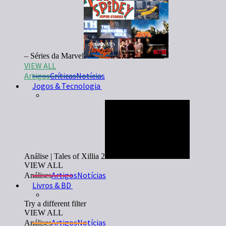
– Séries da Marvel
VIEW ALL
Artigos
Críticas
Notícias
Jogos & Tecnologia
Análise | Tales of Xillia 2
VIEW ALL
Artigos
Notícias
Análises
Livros & BD
Try a different filter
VIEW ALL
Artigos
Notícias
Análises