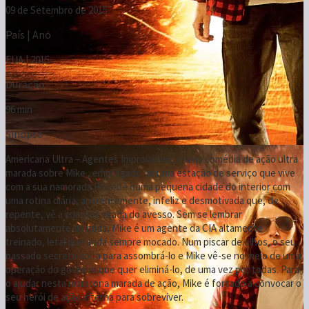
09 de Setembro de 2015
País | Ano
EUA | 2015
Duração
96 min
Sinopse
Americana Ultra – Agentes Improváveis, é uma comédia de ação ultra
marada sobre Mike , empregado de uma estação de serviço que vive
com a sua namorada Phoebe numa pequena cidade do interior com
uma rotina diária, aparentemente, infeliz e desmotivada que, de
repente, vê a sua vida virada do avesso. Sem se lembrar
absolutamente de nada, Mike é um agente da CIA altamente
treinado, letal que anda sempre mocado. Num piscar de olhos, o seu
passado secreto volta para assombrá-lo e Mike vê-se no meio de uma
operação do governo que quer eliminá-lo, de uma vez por todas. Para
o ajudar nesta maratona marada de ação, Mike é forçado a convocar o
seu herói de ação interna para sobreviver.