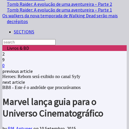
Tomb Raider: A evolução de uma aventureira – Parte 2
Tomb Raider: A evolução de uma aventureira – Parte 1
Os walkers da nova temporada de Walking Dead serão mais
decrépitos
SECTIONS
Livros & BD
2
9
0
previous article
Heroes: Reborn será exibido no canal Syfy
next article
BB8 - Este é o andróide que procurávamos
Marvel lança guia para o
Universo Cinematográfico
by
P.M. Antunes
on 10 Setembro, 2015