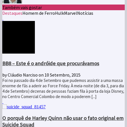
Também vais gostar
Destaques
Homem de Ferro
Hulk
Marvel
Notícias
BB8 – Este é o andróide que procurávamos
by Cláudio Narciso
on 10 Setembro, 2015
Foi no passado dia 4 de Setembro que pudemos assistir a uma massa
enorme de fãs a aderir ao Force Friday. À meia-noite (de dia 3, para dia
4 de Setembro) dezenas de pessoas faziam fila à porta da loja Disney,
no Centro Comercial Colombo de modo a poderem [...]
O porquê de Harley Quinn não usar o fato original em
Suicide Squad