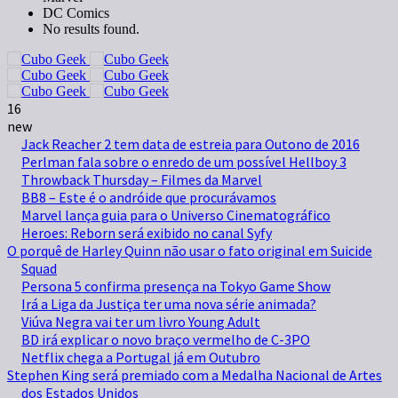
DC Comics
No results found.
16
new
Jack Reacher 2 tem data de estreia para Outono de 2016
Perlman fala sobre o enredo de um possível Hellboy 3
Throwback Thursday – Filmes da Marvel
BB8 – Este é o andróide que procurávamos
Marvel lança guia para o Universo Cinematográfico
Heroes: Reborn será exibido no canal Syfy
O porquê de Harley Quinn não usar o fato original em Suicide
Squad
Persona 5 confirma presença na Tokyo Game Show
Irá a Liga da Justiça ter uma nova série animada?
Viúva Negra vai ter um livro Young Adult
BD irá explicar o novo braço vermelho de C-3PO
Netflix chega a Portugal já em Outubro
Stephen King será premiado com a Medalha Nacional de Artes
dos Estados Unidos