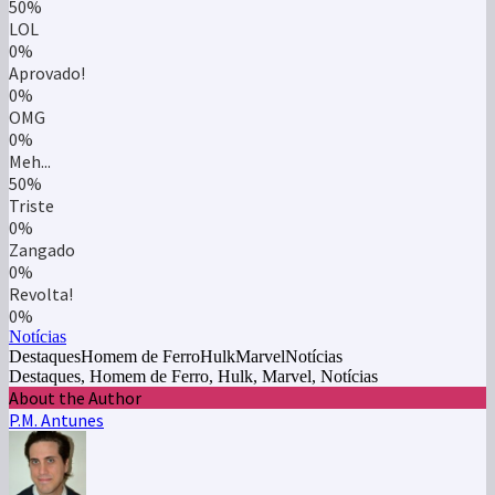
50%
LOL
0%
Aprovado!
0%
OMG
0%
Meh...
50%
Triste
0%
Zangado
0%
Revolta!
0%
Notícias
DestaquesHomem de FerroHulkMarvelNotícias
Destaques, Homem de Ferro, Hulk, Marvel, Notícias
About the Author
P.M. Antunes