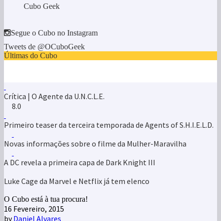
Cubo Geek
Segue o Cubo no Instagram
Tweets de @OCuboGeek
Últimas do Cubo
Crítica | O Agente da U.N.C.L.E.
8.0
Primeiro teaser da terceira temporada de Agents of S.H.I.E.L.D.
Novas informações sobre o filme da Mulher-Maravilha
A DC revela a primeira capa de Dark Knight III
Luke Cage da Marvel e Netflix já tem elenco
O Cubo está à tua procura!
16 Fevereiro, 2015
by
Daniel Alvares