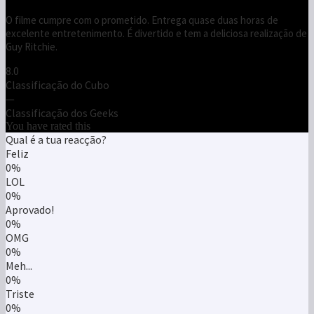
O filme cumpre com o prometido. Entrega quase duas horas de
excelente entretenimento. É divertido e tem a deliciosa realização de
Guy Ritchie.
8.0
Classificação do Cubo
—
Classificação dos Geeks
You have rated this
Qual é a tua reacção?
Feliz
0%
LOL
0%
Aprovado!
0%
OMG
0%
Meh...
0%
Triste
0%