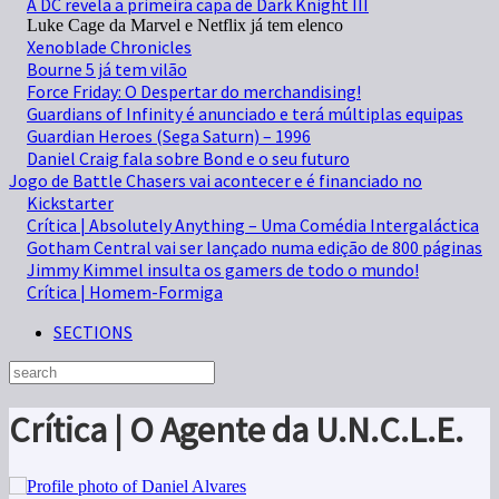
A DC revela a primeira capa de Dark Knight III
Luke Cage da Marvel e Netflix já tem elenco
Xenoblade Chronicles
Bourne 5 já tem vilão
Force Friday: O Despertar do merchandising!
Guardians of Infinity é anunciado e terá múltiplas equipas
Guardian Heroes (Sega Saturn) – 1996
Daniel Craig fala sobre Bond e o seu futuro
Jogo de Battle Chasers vai acontecer e é financiado no
Kickstarter
Crítica | Absolutely Anything – Uma Comédia Intergaláctica
Gotham Central vai ser lançado numa edição de 800 páginas
Jimmy Kimmel insulta os gamers de todo o mundo!
Crítica | Homem-Formiga
SECTIONS
Crítica | O Agente da U.N.C.L.E.