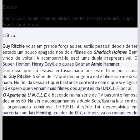
Elenco
Henry Cavill, Armie Hammer, Alicia Vikander, Elizabeth Debicki, Hugh
Grant, Jared Harris
Crítica
Guy Ritchie
volta em grande força ao seu estilo pessoal depois de ter
estado um pouco apagado nos dois filmes do
Sherlock Holmes
. Bem
vindo de volta!! A acompanhá-lo está uma dupla irrepreensível. O
Super-Homem
Henry Cavill
e o quase Batman
Armie Hammer
.
Confesso que só estava entusiasmado por este filme por causa
do
Guy Ritchie
. A série de TV que deu origem a este filme não me dizia
nada. No fim da sessão fiquei bastante contente com o que vi e agora
só espero que venham mais filmes dos agentes da U.N.C.L.E. por aí.
O Agente da U.N.C.L.E.
é baseado numa série de TV bastante famosa
dos anos 60. Na série acompanhamos a dupla Solo/Illya na luta contra
a organização criminosa THRUSH. A série foi desenvolvida em
parceria com
Ian Fleming
, criador do 007, e ironizava os romances de
espiões que estavam na moda na altura. O filme segue a mesma linha
mas é mais contido no ridículo dos planos, recursos e instrumentos
dos agentes. No filme, que se passa na década de 1960, os até então
inimigos mortais Napoleon Solo, agente da CIA, e Illya Kuriakin, espião