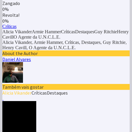
Zangado
0%
Revolta!
0%
Críticas
Alicia VikanderArmie HammerCríticasDestaquesGuy RitchieHenry
CavillO Agente da U.N.C.L.E.
Alicia Vikander, Armie Hammer, Críticas, Destaques, Guy Ritchie,
Henry Cavill, O Agente da U.N.C.L.E.
About the Author
Daniel Alvares
Também vais gostar
Alicia Vikander
Críticas
Destaques