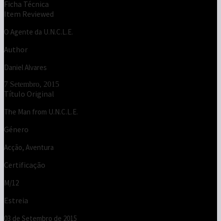
Ficha Técnica
Item Reviewed
O Agente da U.N.C.L.E.
Author
Daniel Alvares
7 Setembro, 2015
Título Original
The Man from U.N.C.L.E.
Género
Acção, Aventura
Certificação
M/12
Estreia
03 de Setembro de 2015