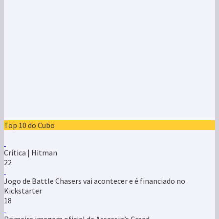
Top 10 do Cubo
Crítica | Hitman
22
Jogo de Battle Chasers vai acontecer e é financiado no
Kickstarter
18
Primeira imagem oficial de Assassin’s Creed