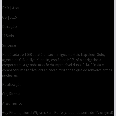
País | Ano
GB | 2015
Duração
116 min
Sinopse
Na década de 1960 os até então inimigos mortais Napoleon Solo,
agente da CIA, e Illya Kuriakin, espião da KGB, são obrigados a
cooperarem. A grande missão da improvável dupla EUA-Rússia é
combater uma terrível organização misteriosa que desenvolve armas
nucleares.
Realização
Guy Ritchie
Argumento
Guy Ritchie, Lionel Wigram, Sam Rolfe (criador da série de TV original)