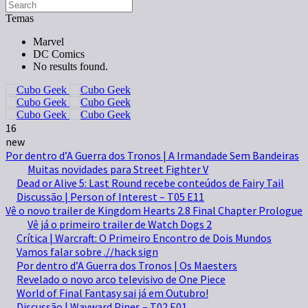
Temas
Marvel
DC Comics
No results found.
16
new
Por dentro d’A Guerra dos Tronos | A Irmandade Sem Bandeiras
Muitas novidades para Street Fighter V
Dead or Alive 5: Last Round recebe conteúdos de Fairy Tail
Discussão | Person of Interest – T05 E11
Vê o novo trailer de Kingdom Hearts 2.8 Final Chapter Prologue
Vê já o primeiro trailer de Watch Dogs 2
Crítica | Warcraft: O Primeiro Encontro de Dois Mundos
Vamos falar sobre .//hack sign
Por dentro d’A Guerra dos Tronos | Os Maesters
Revelado o novo arco televisivo de One Piece
World of Final Fantasy sai já em Outubro!
Discussão | Wayward Pines – T02 E01