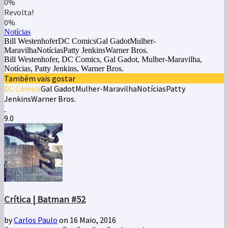
0%
Revolta!
0%
Notícias
Bill WestenhoferDC ComicsGal GadotMulher-
MaravilhaNotíciasPatty JenkinsWarner Bros.
Bill Westenhofer, DC Comics, Gal Gadot, Mulher-Maravilha,
Notícias, Patty Jenkins, Warner Bros.
Também vais gostar
DC Comics
Gal Gadot
Mulher-Maravilha
Notícias
Patty
Jenkins
Warner Bros.
9.0
Crítica | Batman #52
by
Carlos Paulo
on 16 Maio, 2016