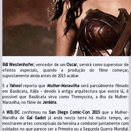
Bill Westenhofer
, vencedor de um
Oscar
, servirá como supervisor de
efeitos especiais, quando a produção do filme começar,
supostamente ainda antes de 2015 acabar.
E a
Yahoo!
reporta que
Mulher-Maravilha
será parcialmente filmado
em Basilicata, Itália – devido à antiga arquitectura que existe lá, é
possível que Basilicata sirva como Themyscira, a ilha da Mulher-
Maravilha, no filme de
Jenkins
.
A
WB
/
DC
confirmou na
San Diego Comic-Con 2015
que a Mulher-
Marvilha de
Gal Gadot
já anda nesta terra há muito tempo, ao
mostrarem artes conceptuais da heroína a combater juntamente com
soldados no que parece ser a Primeira ou a Segunda Guerra Mundial.