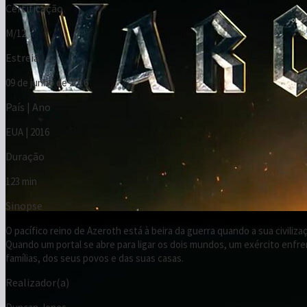
País | Ano
EUA | 2016
Duração
123 min
Sinopse
O pacífico reino de Azeroth está à beira da guerra quando a sua civiliz
Quando um portal se abre para ligar os dois mundos, um exército enfren
famílias, dos seus povos e das suas casas.
Realizador(a)
Duncan Jones
Argumentista
Duncan Jones, Charles Leavitt, Chris Metzen
Elenco