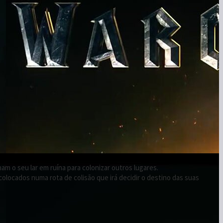
am o seu lar em ruína para colonizar outros lugares.
colocados numa rota de colisão que irá decidir o destino das suas