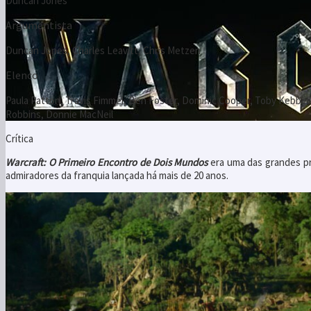
Paula Patton, Travis Fimmel, Ben Foster, Dominic Cooper, Toby Kebbel
Robbins, Donnie MacNeil
Crítica
Warcraft: O Primeiro Encontro de Dois Mundos
era uma das grandes pr
admiradores da franquia lançada há mais de 20 anos.