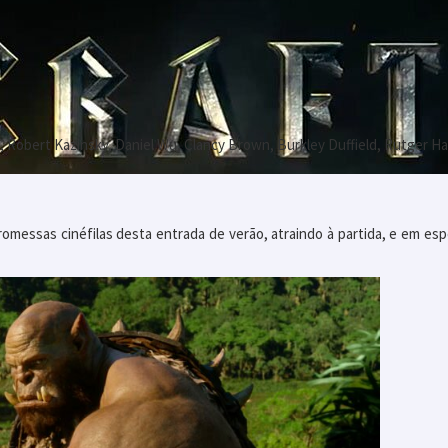
l, Robert Kazinsky, Daniel Wu, Clancy Brown, Burkley Duffield, Rutger H
omessas cinéfilas desta entrada de verão, atraindo à partida, e em es