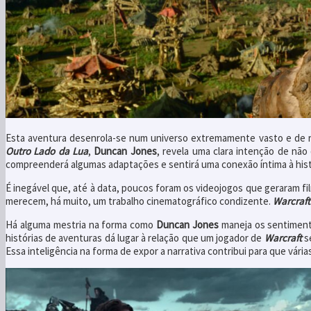
Esta aventura desenrola-se num universo extremamente vasto e de r
Outro Lado da Lua
,
Duncan Jones
, revela uma clara intenção de não
compreenderá algumas adaptações e sentirá uma conexão íntima à hist
É inegável que, até à data, poucos foram os videojogos que geraram f
merecem, há muito, um trabalho cinematográfico condizente.
Warcraft
Há alguma mestria na forma como
Duncan Jones
maneja os sentiment
histórias de aventuras dá lugar à relação que um jogador de
Warcraft
se
Essa inteligência na forma de expor a narrativa contribui para que vá