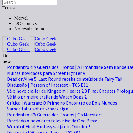
Temas
Marvel
DC Comics
No results found.
16
new
Por dentro d’A Guerra dos Tronos | A Irmandade Sem Bandeira
Muitas novidades para Street Fighter V
Dead or Alive 5: Last Round recebe conteúdos de Fairy Tail
Discussão | Person of Interest – T05 E11
Vê o novo trailer de Kingdom Hearts 2.8 Final Chapter Prolog
Vê já o primeiro trailer de Watch Dogs 2
Crítica | Warcraft: O Primeiro Encontro de Dois Mundos
Vamos falar sobre .//hack sign
Por dentro d’A Guerra dos Tronos | Os Maesters
Revelado o novo arco televisivo de One Piece
World of Final Fantasy sai já em Outubro!
Discussão | Wayward Pines – T02 E01