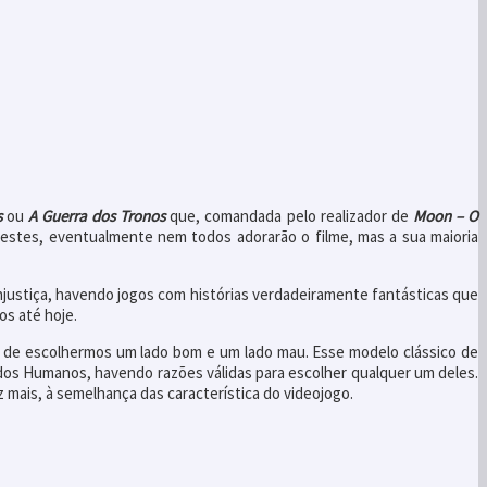
s
ou
A Guerra dos Tronos
que, comandada pelo realizador de
Moon – O
Destes, eventualmente nem todos adorarão o filme, mas a sua maioria
njustiça, havendo jogos com histórias verdadeiramente fantásticas que
s até hoje.
 de escolhermos um lado bom e um lado mau. Esse modelo clássico de
 dos Humanos, havendo razões válidas para escolher qualquer um deles.
 mais, à semelhança das característica do videojogo.