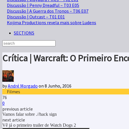
Discussão | Penny Dreadful – T03 E05
Discussão | A Guerra dos Tronos – T06 E07
Discussão | Outcast – T01 E01
Kojima Productions revela mais sobre Ludens
SECTIONS
Crítica | Warcraft: O Primeiro E
by
André Morgado
on 8 Junho, 2016
Filmes
76
0
previous article
Vamos falar sobre .//hack sign
next article
Vê já o primeiro trailer de Watch Dogs 2