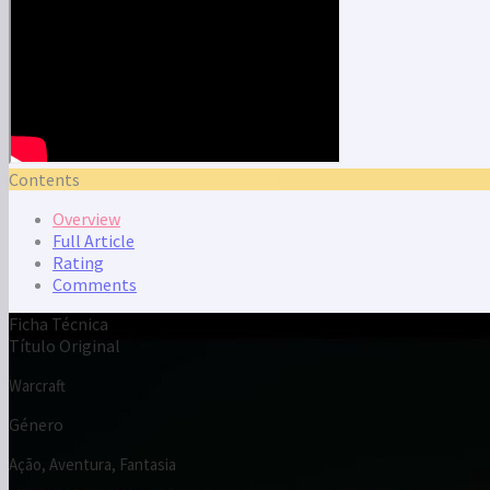
Ficha Técnica
Título Original
Warcraft
Género
Ação, Aventura, Fantasia
Certificação
M/12
Estreia
09 de junho de 2016