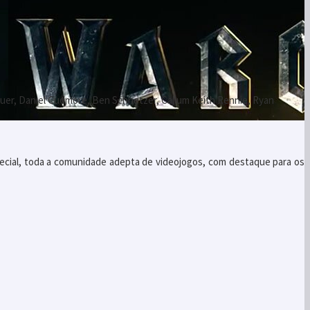
auer, Daniel Cudmore, Ben Schnetzer, Callum Keith Rennie, Ryan
pecial, toda a comunidade adepta de videojogos, com destaque para os