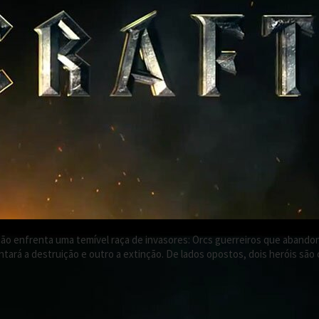
ação enfrenta uma temível raça de invasores: Orcs guerreiros que abandon
tará a destruição e outro a extinção. De lados opostos, dois heróis são 