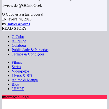
Tweets de @OCuboGeek
O Cubo está à tua procura!
16 Fevereiro, 2015
by
Daniel Alvares
READ STORY
O Cubo
A Equipa
Colabora
Publicidade & Parcerias
Termos & Condições
Filmes
Séries
Videojogos
Livros & BD
Anime & Manga
Blog
#HYPE
Informação Legal