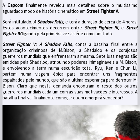
A
Capcom
finalmente revelou mais detalhes sobre o muitíssimo
aguardado modo de história cinemático em
Street Fighter V
.
Será intitulado,
A Shadow Falls
, e terá a duração de cerca de 4 horas.
Estes acontecimentos decorrem entre
Street Fighter III
, e
Street
Fighter IV
ligando pela primeira vez a série como um todo.
Street Fighter V: A Shadow Falls
, conta a batalha final entre a
organização criminosa de M.Bison, a Shadaloo e os corajosos
guerreiros mundiais que enfrentaram a mesma. Sete luas negras são
emitidas pela Shadaloo, atribuindo poderes inimagináveis a M. Bison,
e envolvendo a terra numa escuridão total. Ryu, Ken e Chun Li,
partem numa viagem épica para encontrar uns fragmentos
espalhados pelo mundo, que são a ultima esperança para derrotar M.
Bison. Claro que nesta demanda encontram o resto dos outros
guerreiros mundiais cada um com as suas motivações e interesses. A
batalha final vai finalmente começar quem emergirá vencedor?