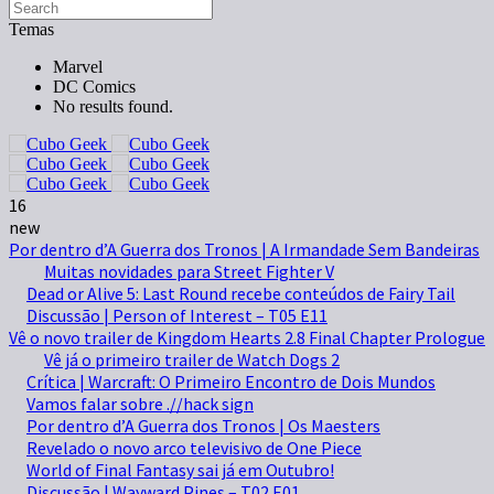
Temas
Marvel
DC Comics
No results found.
16
new
Por dentro d’A Guerra dos Tronos | A Irmandade Sem Bandeiras
Muitas novidades para Street Fighter V
Dead or Alive 5: Last Round recebe conteúdos de Fairy Tail
Discussão | Person of Interest – T05 E11
Vê o novo trailer de Kingdom Hearts 2.8 Final Chapter Prologue
Vê já o primeiro trailer de Watch Dogs 2
Crítica | Warcraft: O Primeiro Encontro de Dois Mundos
Vamos falar sobre .//hack sign
Por dentro d’A Guerra dos Tronos | Os Maesters
Revelado o novo arco televisivo de One Piece
World of Final Fantasy sai já em Outubro!
Discussão | Wayward Pines – T02 E01