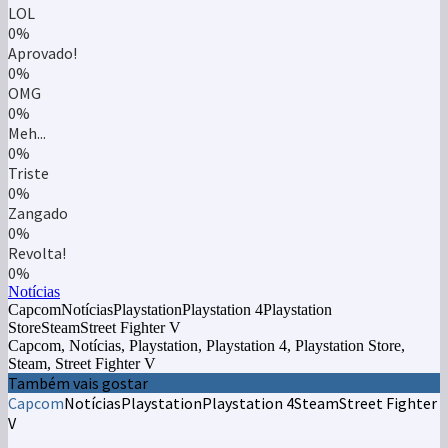
LOL
0%
Aprovado!
0%
OMG
0%
Meh...
0%
Triste
0%
Zangado
0%
Revolta!
0%
Notícias
CapcomNotíciasPlaystationPlaystation 4Playstation
StoreSteamStreet Fighter V
Capcom, Notícias, Playstation, Playstation 4, Playstation Store,
Steam, Street Fighter V
Também vais gostar
Capcom
Notícias
Playstation
Playstation 4
Steam
Street Fighter
V