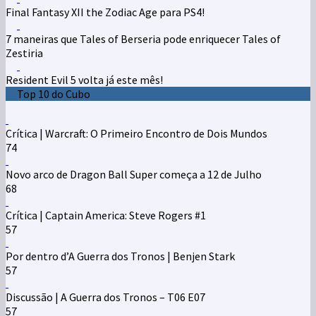
Final Fantasy XII the Zodiac Age para PS4!
7 maneiras que Tales of Berseria pode enriquecer Tales of
Zestiria
Resident Evil 5 volta já este mês!
Top 10 do Cubo
Crítica | Warcraft: O Primeiro Encontro de Dois Mundos
74
Novo arco de Dragon Ball Super começa a 12 de Julho
68
Crítica | Captain America: Steve Rogers #1
57
Por dentro d’A Guerra dos Tronos | Benjen Stark
57
Discussão | A Guerra dos Tronos – T06 E07
57