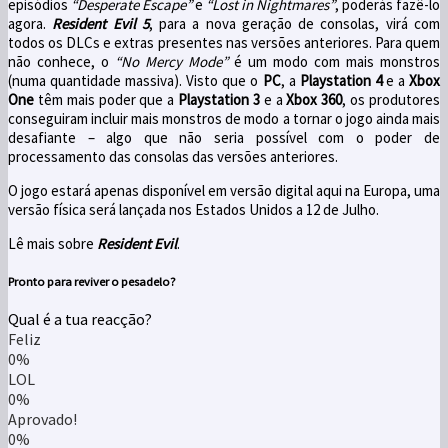
episódios
“Desperate Escape”
e
“Lost in Nightmares”
, poderás fazê-lo
agora.
Resident Evil 5
,
para a nova geração de consolas, virá com
todos os DLCs e extras presentes nas versões anteriores. Para quem
não conhece, o
“No Mercy Mode”
é um modo com mais monstros
(numa quantidade massiva). Visto que o
PC
, a
Playstation 4
e a
Xbox
One
têm mais poder que a
Playstation 3
e a
Xbox 360
, os produtores
conseguiram incluir mais monstros de modo a tornar o jogo ainda mais
desafiante – algo que não seria possível com o poder de
processamento das consolas das versões anteriores.
O jogo estará apenas disponível em versão digital aqui na Europa, uma
versão física será lançada nos Estados Unidos a 12 de Julho.
Lê mais sobre
Resident Evil
.
Pronto para reviver o pesadelo?
Qual é a tua reacção?
Feliz
0%
LOL
0%
Aprovado!
0%