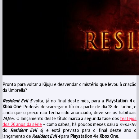
Pronto para voltar a Kijuju e desvendar o mistério que levou à criação
da Umbrella?
Resident Evil 5
volta, já no final deste mês, para a
Playstation 4
e
Xbox One
. Poderás descarregar o título a partir de dia 28 de Junho, e
ainda que o preço não tenha sido anunciado, deve ser os habituais
29,99€. O lançamento deste título marca a segunda fase dos
festejos
dos 20 anos da série
– como sabes, há poucos meses saiu o
remaster
do
Resident Evil 6
, e está previsto para o final deste ano o
lançamento de
Resident Evil 4
para
Playstation 4
e
Xbox One
.