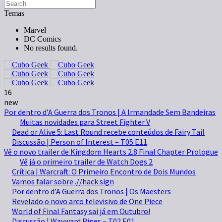
Temas
Marvel
DC Comics
No results found.
16
new
Por dentro d’A Guerra dos Tronos | A Irmandade Sem Bandeiras
Muitas novidades para Street Fighter V
Dead or Alive 5: Last Round recebe conteúdos de Fairy Tail
Discussão | Person of Interest – T05 E11
Vê o novo trailer de Kingdom Hearts 2.8 Final Chapter Prologue
Vê já o primeiro trailer de Watch Dogs 2
Crítica | Warcraft: O Primeiro Encontro de Dois Mundos
Vamos falar sobre .//hack sign
Por dentro d’A Guerra dos Tronos | Os Maesters
Revelado o novo arco televisivo de One Piece
World of Final Fantasy sai já em Outubro!
Discussão | Wayward Pines – T02 E01