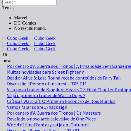
Temas
Marvel
DC Comics
No results found.
16
new
Por dentro d’A Guerra dos Tronos | A Irmandade Sem Bandeira
Muitas novidades para Street Fighter V
Dead or Alive 5: Last Round recebe conteúdos de Fairy Tail
Discussão | Person of Interest – T05 E11
Vê o novo trailer de Kingdom Hearts 2.8 Final Chapter Prolog
Vê já o primeiro trailer de Watch Dogs 2
Crítica | Warcraft: O Primeiro Encontro de Dois Mundos
Vamos falar sobre .//hack sign
Por dentro d’A Guerra dos Tronos | Os Maesters
Revelado o novo arco televisivo de One Piece
World of Final Fantasy sai já em Outubro!
Discussão | Wayward Pines – T02 E01