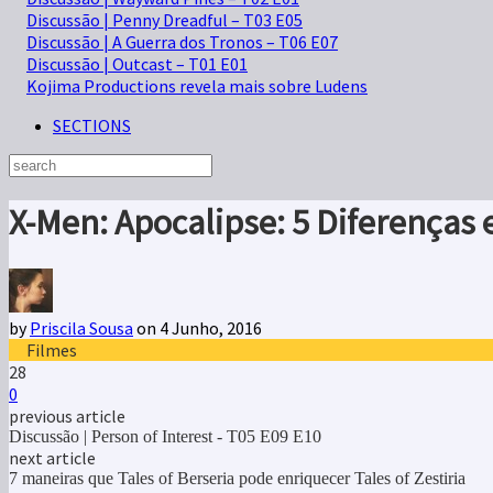
Discussão | Penny Dreadful – T03 E05
Discussão | A Guerra dos Tronos – T06 E07
Discussão | Outcast – T01 E01
Kojima Productions revela mais sobre Ludens
SECTIONS
X-Men: Apocalipse: 5 Diferenças 
by
Priscila Sousa
on 4 Junho, 2016
Filmes
28
0
previous article
Discussão | Person of Interest - T05 E09 E10
next article
7 maneiras que Tales of Berseria pode enriquecer Tales of Zestiria