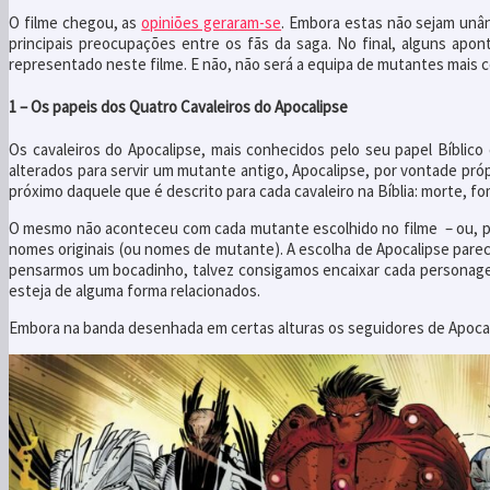
O filme chegou, as
opiniões geraram-se
. Embora estas não sejam unân
principais preocupações entre os fãs da saga. No final, alguns ap
representado neste filme. E não, não será a equipa de mutantes mai
1 – Os papeis dos Quatro Cavaleiros do Apocalipse
Os cavaleiros do Apocalipse, mais conhecidos pelo seu papel Bíblico
alterados para servir um mutante antigo, Apocalipse, por vontade pr
próximo daquele que é descrito para cada cavaleiro na Bíblia: morte, fo
O mesmo não aconteceu com cada mutante escolhido no filme – ou, pel
nomes originais (ou nomes de mutante). A escolha de Apocalipse pare
pensarmos um bocadinho, talvez consigamos encaixar cada personagem
esteja de alguma forma relacionados.
Embora na banda desenhada em certas alturas os seguidores de Apocalip