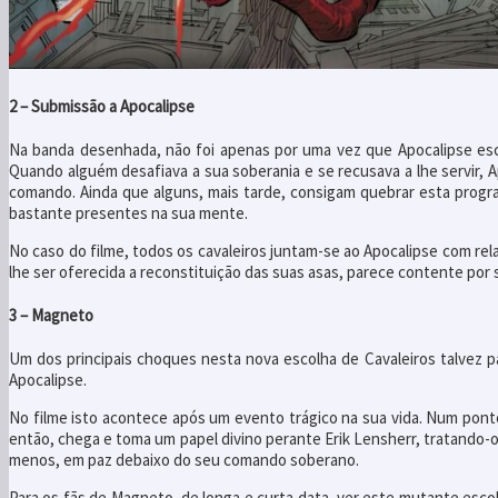
2 – Submissão a Apocalipse
Na banda desenhada, não foi apenas por uma vez que Apocalipse esc
Quando alguém desafiava a sua soberania e se recusava a lhe servir,
comando. Ainda que alguns, mais tarde, consigam quebrar esta progr
bastante presentes na sua mente.
No caso do filme, todos os cavaleiros juntam-se ao Apocalipse com rela
lhe ser oferecida a reconstituição das suas asas, parece contente por s
3 – Magneto
Um dos principais choques nesta nova escolha de Cavaleiros talvez
Apocalipse.
No filme isto acontece após um evento trágico na sua vida. Num pont
então, chega e toma um papel divino perante Erik Lensherr, tratando-
menos, em paz debaixo do seu comando soberano.
Para os fãs de Magneto, de longa e curta data, ver este mutante esco