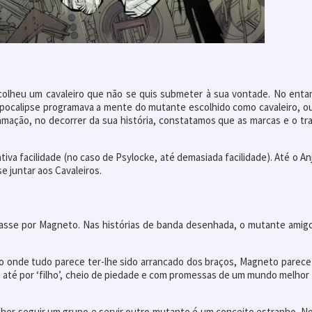
olheu um cavaleiro que não se quis submeter à sua vontade. No entan
 Apocalipse programava a mente do mutante escolhido como cavaleiro, o
amação, no decorrer da sua história, constatamos que as marcas e o tr
tiva facilidade (no caso de Psylocke, até demasiada facilidade). Até o A
e juntar aos Cavaleiros.
 passe por Magneto. Nas histórias de banda desenhada, o mutante ami
o onde tudo parece ter-lhe sido arrancado dos braços, Magneto parece
o até por ‘filho’, cheio de piedade e com promessas de um mundo melho
lher seguir um grupo e servir outro mutante é um conceito estranho. No 