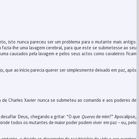
to, isto nunca pareceu ser um problema para o mutante mais antigo.
u fazia-lhe uma lavagem cerebral, para que este se submetesse ao seu
auma causados pela lavagem e pelos seus actos como cavaleiros ficam
njo, que ao inicio parecia querer ser simplesmente deixado em paz, após
go de Charles Xavier nunca se submeteu ao comando e aos poderes de
 desafiar Deus, chegando a gritar: “O que
Queres
de mim?” Apocalipse,
r onde todos os mutantes de maior poder podem viver em paz – ou, pelo
entanto, e devido ao desenrolar da sua história de vida e aos eventos