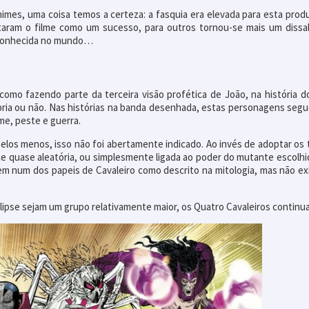
imes, uma coisa temos a certeza: a fasquia era elevada para esta prod
ontaram o filme como um sucesso, para outros tornou-se mais um diss
s conhecida no mundo…
 como fazendo parte da terceira visão profética de João, na história 
ópria ou não. Nas histórias na banda desenhada, estas personagens segu
me, peste e guerra.
os menos, isso não foi abertamente indicado. Ao invés de adoptar os tí
ce quase aleatória, ou simplesmente ligada ao poder do mutante escolhi
 num dos papeis de Cavaleiro como descrito na mitologia, mas não exi
se sejam um grupo relativamente maior, os Quatro Cavaleiros continuam 