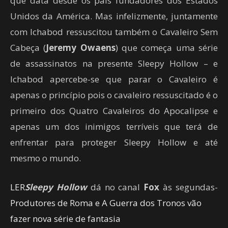
que data desde os pais fundadores dos Estados
Unidos da América. Mas infelizmente, juntamente
com Ichabod ressuscitou também o Cavaleiro Sem
Cabeça (
Jeremy Owaens
)
que começa uma série
de assassinatos na presente Sleepy Hollow – e
Ichabod
apercebe-se que parar o Cavaleiro
é
apenas o princípio pois o cavaleiro ressuscitado é o
primeiro dos Quatro Cavaleiros do Apocalipse e
apenas um dos inimigos terríveis que terá de
enfrentar para proteger Sleepy Hollow e até
mesmo o mundo.
LER
Sleepy Hollow
dá no canal
Fox
às segundas-
Produtores de Roma e A Guerra dos Tronos vão
fazer nova série de fantasia