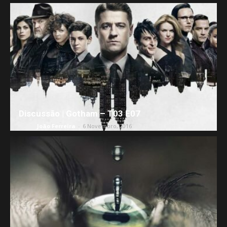
Discussão | Gotham – T03 E07
Séries
João Ferreira
-
6 Novembro, 2016