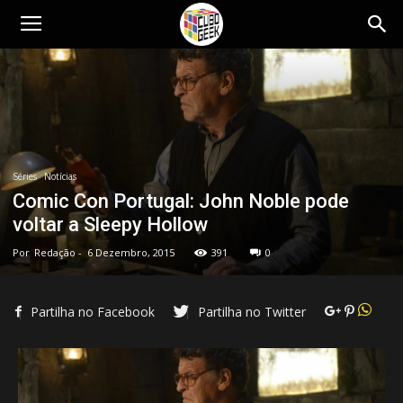
Cubo
Geek
Séries
Notícias
Comic Con Portugal: John Noble pode
voltar a Sleepy Hollow
Por
Redação
-
6 Dezembro, 2015
391
0
Partilha no Facebook
Partilha no Twitter