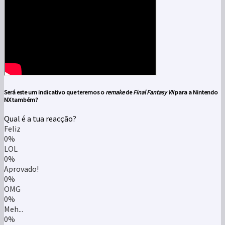
Será este um indicativo que teremos o
remake
de
Final Fantasy VII
para a
Nintendo
NX
também?
Qual é a tua reacção?
Feliz
0%
LOL
0%
Aprovado!
0%
OMG
0%
Meh...
0%