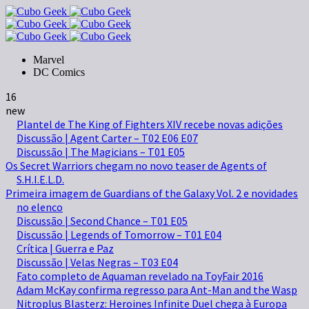
Marvel
DC Comics
16
new
Plantel de The King of Fighters XIV recebe novas adições
Discussão | Agent Carter – T02 E06 E07
Discussão | The Magicians – T01 E05
Os Secret Warriors chegam no novo teaser de Agents of
S.H.I.E.L.D.
Primeira imagem de Guardians of the Galaxy Vol. 2 e novidades
no elenco
Discussão | Second Chance – T01 E05
Discussão | Legends of Tomorrow – T01 E04
Crítica | Guerra e Paz
Discussão | Velas Negras – T03 E04
Fato completo de Aquaman revelado na ToyFair 2016
Adam McKay confirma regresso para Ant-Man and the Wasp
Nitroplus Blasterz: Heroines Infinite Duel chega à Europa