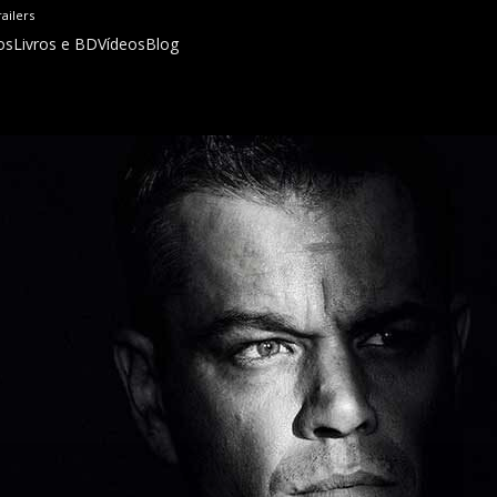
railers
os
Livros e BD
Vídeos
Blog