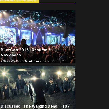
BlizzCon 2016 | Resumo e
Novidades
Videojogos
Paulo Moutinho
-
7 Novembro, 2016
Discussão | The Walking Dead – T07