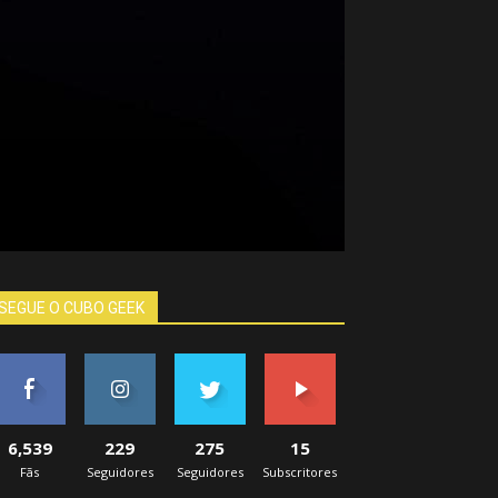
SEGUE O CUBO GEEK
6,539
229
275
15
Fãs
Seguidores
Seguidores
Subscritores