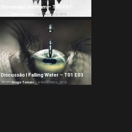
Discussão | Gotham – T03 E07
Séries
João Ferreira
-
6 Novembro, 2016
Discussão l Falling Water – T01 E03
Séries
Diogo Tomás
-
6 Novembro, 2016