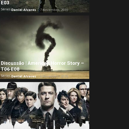
E03
Séries
Daniel Alvares
-
7 Novembro, 2016
Discussão | American Horror Story –
T06 E08
Séries
Daniel Alvares
-
6 Novembro, 2016