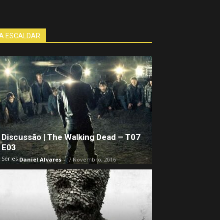
A ESCALDAR
Discussão | The Walking Dead – T07
E03
Séries
Daniel Alvares
-
7 Novembro, 2016