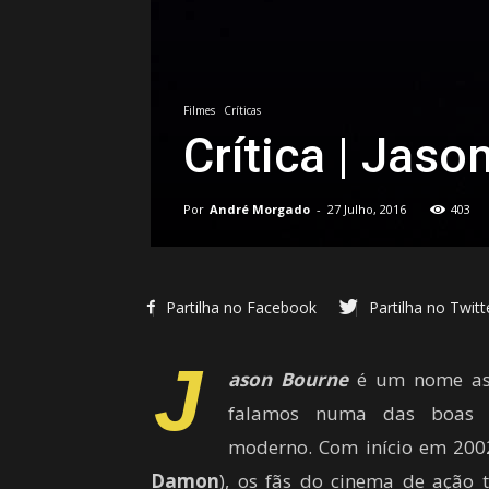
Filmes
Críticas
Crítica | Jaso
Por
André Morgado
-
27 Julho, 2016
403
Partilha no Facebook
Partilha no Twitt
J
ason Bourne
é um nome ass
falamos numa das boas 
moderno. Com início em 2002
Damon
), os fãs do cinema de ação 