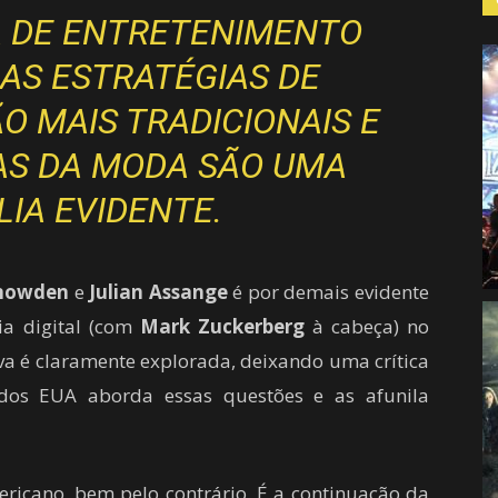
A DE ENTRETENIMENTO
 AS ESTRATÉGIAS DE
O MAIS TRADICIONAIS E
A
S DA MODA SÃO UMA
LIA EVIDENTE.
nowden
e
Julian Assange
é por demais evidente
ia digital (com
Mark Zuckerberg
à cabeça) no
va é claramente explorada, deixando uma crítica
dos EUA aborda essas questões e as afunila
ricano, bem pelo contrário. É a continuação da