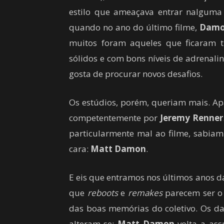
estilo que ameaçava entrar nalguma f
quando no ano do último filme,
Dam
muitos foram aqueles que ficaram tri
sólidos e com bons níveis de adrenali
gosta de procurar novos desafios.
Os estúdios, porém, queriam mais. Ap
competentemente por
Jeremy Renner
particularmente mal ao filme, sabia
cara:
Matt Damon
.
E eis que entramos nos últimos anos d
que
reboots
e
remakes
parecem ser o 
das boas memórias do coletivo. Os da
alteram-se:
Matt Damon
volta a ass