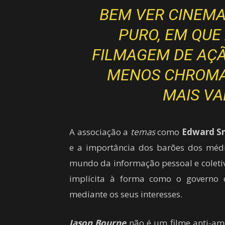
BEM VER CINEM
PURO, EM QUE
FILMAGEM DE AÇÃ
MENOS
CHROM
MAIS VA
A associação a
temas
como
Edward S
e a importância dos barões dos méd
mundo da informação pessoal e coleti
implícita à forma como o governo 
mediante os seus interesses.
Jason Bourne
não é um filme anti-ame