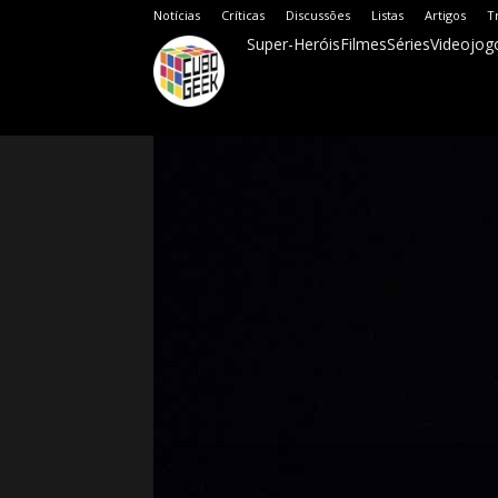
Notícias
Críticas
Discussões
Listas
Artigos
T
Super-Heróis
Filmes
Séries
Videojog
Cubo
Geek