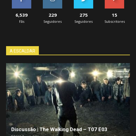
6,539
229
275
15
Fãs
Seguidores
Seguidores
Subscritores
A ESCALDAR
Discussão | The Walking Dead – T07 E03