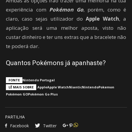
Ambas as opções irão trazer uma melhoria na tua
experiência com
Pokémon Go
, porém, como é
claro, caso sejas utilizador do
Apple Watch
, a
aplicação será uma melhor aposta, visto não
custar dinheiro e ter uns extras que a bracelete não
te poderá dar.
Quantos Pokémons já apanhaste?
FONTE
Nintendo Portugal
LÊ MAIS SOBRE
Apple
Apple Watch
Niantic
Nintendo
Pokemon
Pokémon GO
Pokémon Go Plus
PARTILHA
Facebook
Twitter