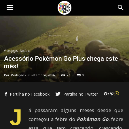
Cubo
Geek
Videojogos
Notícias
Acessório Pokémon Go Plus chega este
mês!
Por
Redação
-
8 Setembro, 2016
77
0
Partilha no Facebook
Partilha no Twitter
J
á passaram alguns meses desde que
começou a febre do
Pokémon Go
, febre
essa que tem crescendo, crescendo,