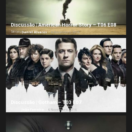
Discussão | American Horror Story – T06 E08
Séries
Daniel Alvares
-
6 Novembro, 2016
Discussão | Gotham – T03 E07
Séries
João Ferreira
-
6 Novembro, 2016