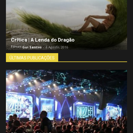
Crítica | A Lenda do Dragão
Filmes
Gui Santos
-
8 Agosto, 2016
ÚLTIMAS PUBLICAÇÕES