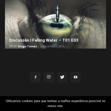
Discussão l Falling Water – T01 E03
Séries
Diogo Tomás
-
6 Novembro, 2016
Utilizamos cookies para que tenhas a melhor experiência possível no
Equipa
Contacto
FAQ
Candidaturas
Termos e Condições
nosso site.