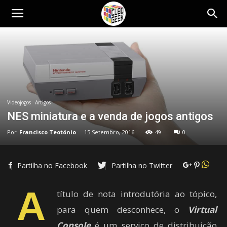
Cubo
Geek
Videojogos
Artigos
NES miniatura e a venda de jogos antigos
Por
Francisco Teotónio
-
15 Setembro, 2016
49
0
Partilha no Facebook
Partilha no Twitter
A
título de nota introdutória ao tópico,
para quem desconhece, o
Virtual
Console
é um serviço de distribuição