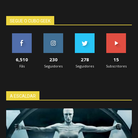
SEGUE O CUBO GEEK
6,510
230
278
15
Fãs
Seguidores
Seguidores
Subscritores
A ESCALDAR