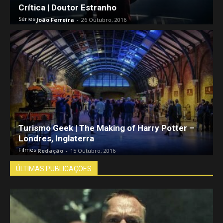
Crítica | Doutor Estranho
Séries
João Ferreira
-
26 Outubro, 2016
Turismo Geek | The Making of Harry Potter –
Londres, Inglaterra
Filmes
Redação
-
15 Outubro, 2016
ÚLTIMAS PUBLICAÇÕES