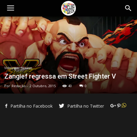
Cubo
Geek
Videojogos
Notícias
Zangief regressa em Street Fighter V
Por
Redação
-
2 Outubro, 2015
40
0
Partilha no Facebook
Partilha no Twitter