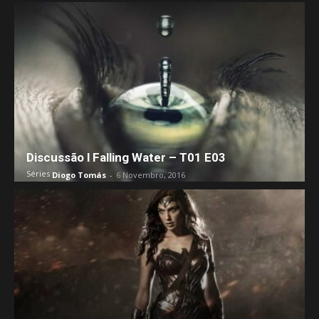
Discussão l Falling Water – T01 E03
Séries
Diogo Tomás
-
6 Novembro, 2016