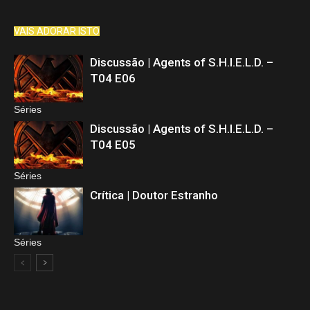
VAIS ADORAR ISTO
Discussão | Agents of S.H.I.E.L.D. –
T04 E06
Séries
Discussão | Agents of S.H.I.E.L.D. –
T04 E05
Séries
Crítica | Doutor Estranho
Séries