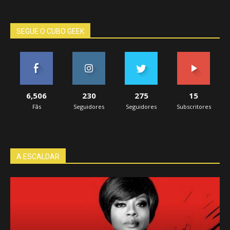
SEGUE O CUBO GEEK
6,506
230
275
15
Fãs
Seguidores
Seguidores
Subscritores
A ESCALDAR