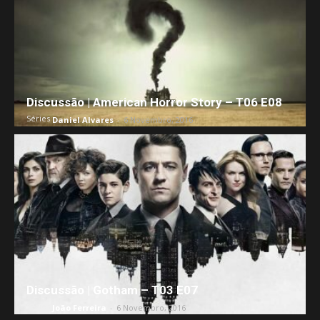
Discussão | American Horror Story – T06 E08
Séries
Daniel Alvares
-
6 Novembro, 2016
Discussão | Gotham – T03 E07
Séries
João Ferreira
-
6 Novembro, 2016