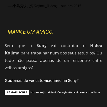
— 小島秀夫 (@Kojima_Hideo) 1 outubro 2015
MARK E UM AMIGO.
Será que a
Sony
vai contratar o
Hideo
Kojima
para trabalhar num dos seus estúdios? Ou
tudo não passa apenas de um encontro entre
velhos amigos?
Gostarias de ver este visionário na Sony?
LÊ MAIS SOBRE
Hideo Kojima
Mark Cerny
Notícias
Playstation
Sony