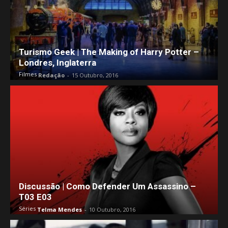
Turismo Geek | The Making of Harry Potter –
Londres, Inglaterra
Filmes
Redação
-
15 Outubro, 2016
Discussão | Como Defender Um Assassino –
T03 E03
Séries
Telma Mendes
-
10 Outubro, 2016