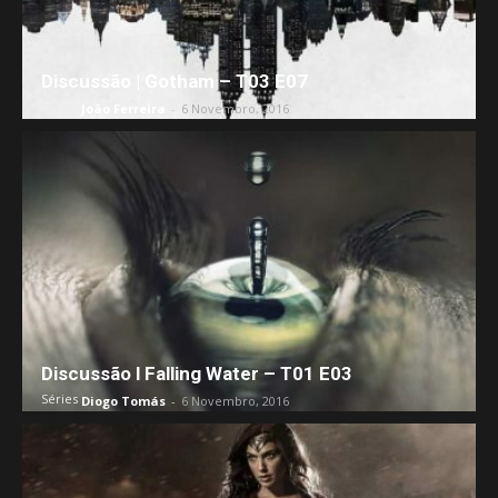
Discussão | Gotham – T03 E07
Séries
João Ferreira
-
6 Novembro, 2016
Discussão l Falling Water – T01 E03
Séries
Diogo Tomás
-
6 Novembro, 2016