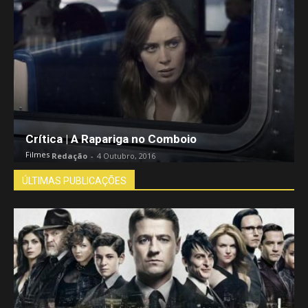
Crítica | A Rapariga no Comboio
Filmes
Redação
-
4 Outubro, 2016
ÚLTIMAS PUBLICAÇÕES